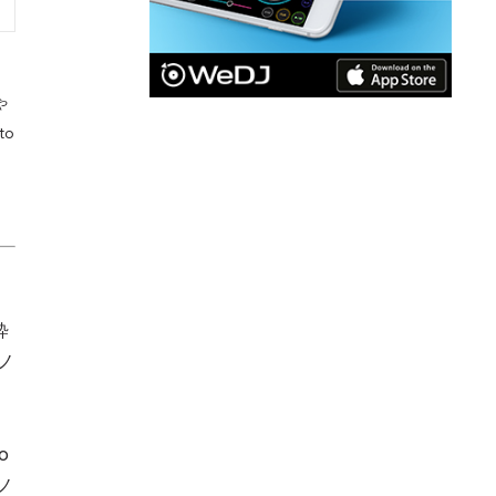
や
to
粋
クノ
o
ノ