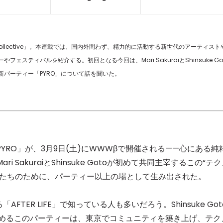
Collective」。本連載では、国内外問わず、精力的に活動する新世代のアーティスト
ティバルを紹介する。初回となる今回は、Mari SakuraiとShinsuke Go
パーティー「PYRO」について話を聞いた。
RO」が、3月9日(土)にWWWβで開催される——心にある純
SakuraiとShinsuke Gotoが初めて共同主宰するこの“テ
人たちのために、パーティー以上の場として生み出された。
FTER LIFE」で知っている人も多いだろう。Shinsuke Got
DJを務めるこのパーティーは、東京でコミュニティを築き上げ、テク