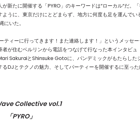
が新たに開催する「PYRO」のキーワードは“ローカル“だ。「
すように、東京だけにとどまらず、地方に何度も足を運んでい
縄にいた。
パーティーに行ってきます！また連絡します！」というメッセー
筆者が住むベルリンから電話をつなげて行なった本インタビュ
SakuraiとShinsuke Gotoに、パンデミックがもたらした
するDJとテクノの魅力、そしてパーティーを開催するに至った
ve Collective vol.1
「PYRO」