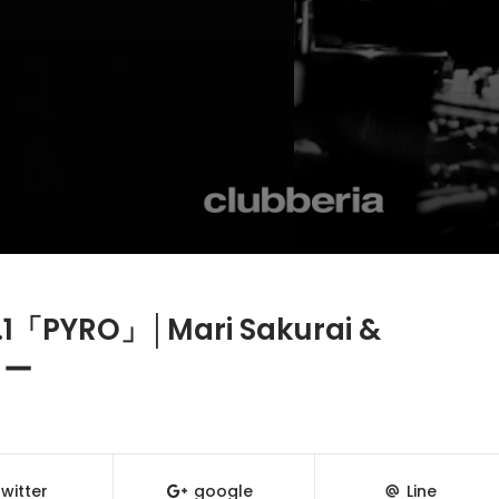
l.1「PYRO」│Mari Sakurai &
ュー
witter
google
Line