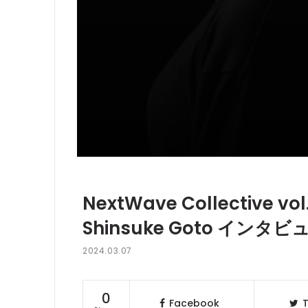
NextWave Collective vo
Shinsuke Goto インタビ
2024.03.07
0
Facebook
T