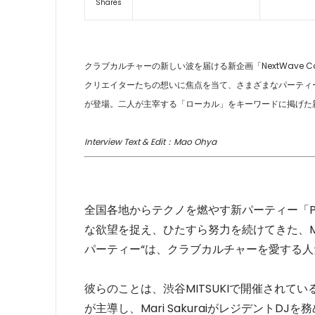
Shares
クラブカルチャーの新しい波を届ける新企画「NextWave 
クリエイターたちの想いに焦点を当て、さまざまなパーティーやフェス
が登場。二人が主宰する「ローカル」をキーワードに掲げた新
Interview Text & Edit：Mao Ohya
全国各地からテクノを燃やす新パーティー「PY
な欲望を捉え、ひたすら努力を続けてきた、Mari 
パーティー“は、クラブカルチャーを愛する
彼らのことは、渋谷MITSUKIで開催されている「A
が主導し、Mari Sakuraiがレジデント