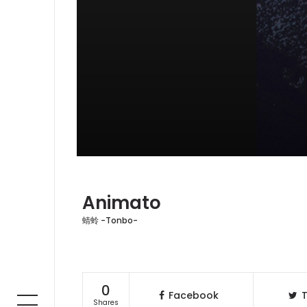
Animato
蜻蛉 -Tonbo-
0
Facebook
T
Shares