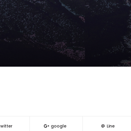
witter
google
Line