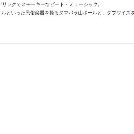
イケデリックでスモーキーなビート・ミュージック。
は、尺八やイギルといった民俗楽器を操るヌマバラ山ポールと、ダブワイズ