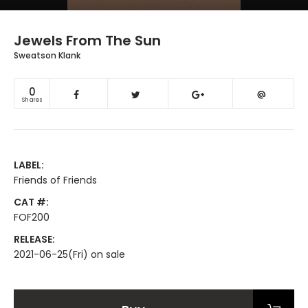
Jewels From The Sun
Sweatson Klank
0
Shares
LABEL:
Friends of Friends
CAT #:
FOF200
RELEASE:
2021-06-25(Fri) on sale