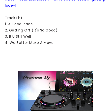
lace-1
Track List
1. A Good Place
2. Getting Off (It's So Good)
3. R U Still Well
4. We Better Make A Move