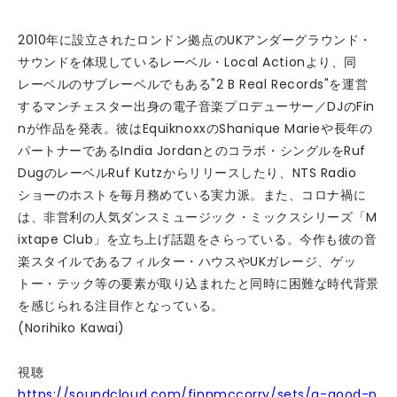
2010年に設立されたロンドン拠点のUKアンダーグラウンド・
サウンドを体現しているレーベル・Local Actionより、同
レーベルのサブレーベルでもある"2 B Real Records"を運営
するマンチェスター出身の電子音楽プロデューサー／DJのFin
nが作品を発表。彼はEquiknoxxのShanique Marieや長年の
パートナーであるIndia Jordanとのコラボ・シングルをRuf
DugのレーベルRuf Kutzからリリースしたり、NTS Radio
ショーのホストを毎月務めている実力派。また、コロナ禍に
は、非営利の人気ダンスミュージック・ミックスシリーズ「M
ixtape Club」を立ち上げ話題をさらっている。今作も彼の音
楽スタイルであるフィルター・ハウスやUKガレージ、ゲッ
トー・テック等の要素が取り込まれたと同時に困難な時代背景
を感じられる注目作となっている。
(Norihiko Kawai)
視聴
https://soundcloud.com/finnmccorry/sets/a-good-p