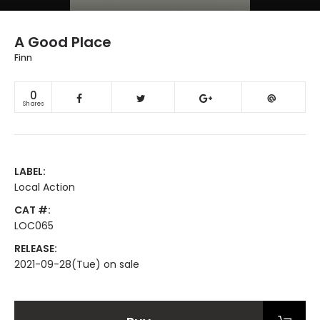
A Good Place
Finn
0
Shares
LABEL:
Local Action
CAT #:
LOC065
RELEASE:
2021-09-28(Tue) on sale