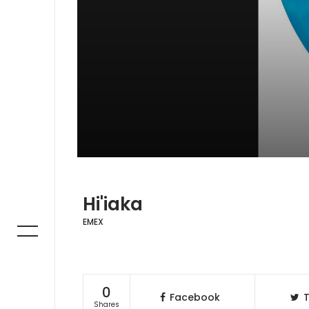
Hi'iaka
EMEX
0
Facebook
T
Shares