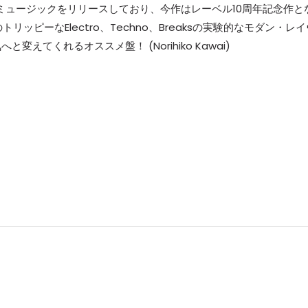
ニックミュージックをリリースしており、今作はレーベル10周年記念作と
XのトリッピーなElectro、Techno、Breaksの実験的なモダン・レ
てくれるオススメ盤！ (Norihiko Kawai)