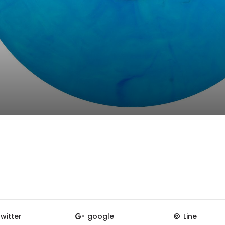
witter
google
Line