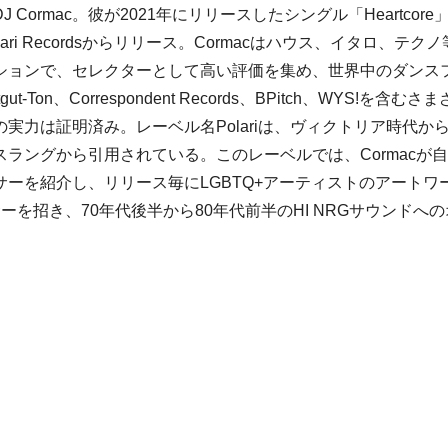
ormac。彼が2021年にリリースしたシングル「Heartcore
i Recordsからリリース。Cormacはハウス、イタロ、テクノ
ションで、セレクターとして高い評価を集め、世界中のダンス
n、Correspondent Records、BPitch、WYS!を含むさま
実力は証明済み。レーベル名Polariは、ヴィクトリア時代か
ラングから引用されている。このレーベルでは、Cormacが自
ーを紹介し、リリース毎にLGBTQ+アーティストのアートワ
を招き、70年代後半から80年代前半のHI NRGサウンドへの