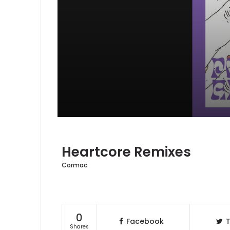
Heartcore Remixes
Cormac
0
Facebook
T
Shares