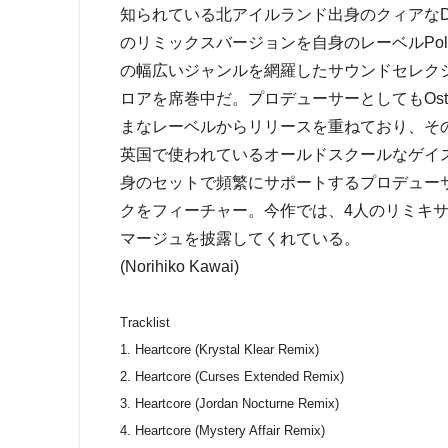
知られている北アイルランド出身のクィアなDJ C
のリミックスバージョンを自身のレーベルPolar
の幅広いジャンルを網羅したサウンドセレク
ロアを席巻中だ。プロデューサーとしてもOstgut-To
まなレーベルからリリースを重ねており、その
英国で使われているオールドスクールなゲイス
身のセットで頻繁にサポートするプロデューサ
クをフィーチャー。今作では、4人のリミキサー
マージュを披露してくれている。
(Norihiko Kawai)
Tracklist
1. Heartcore (Krystal Klear Remix)
2. Heartcore (Curses Extended Remix)
3. Heartcore (Jordan Nocturne Remix)
4. Heartcore (Mystery Affair Remix)