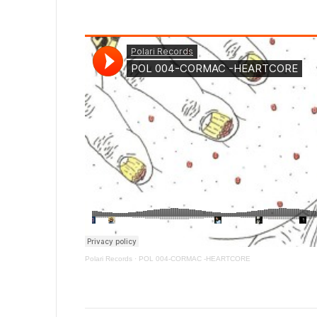
Polari Records
·
POL 004-CORMAC -HEARTCORE