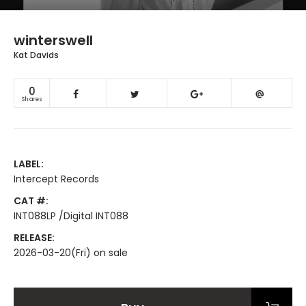
winterswell
Kat Davids
0
Shares
LABEL:
Intercept Records
CAT #:
INT088LP /Digital INT088
RELEASE:
2026-03-20(Fri) on sale