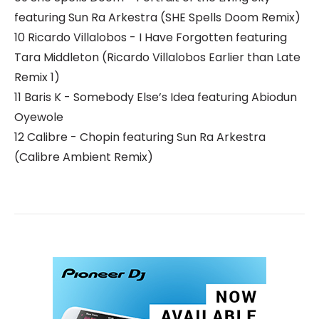
featuring Sun Ra Arkestra (SHE Spells Doom Remix)
10 Ricardo Villalobos - I Have Forgotten featuring
Tara Middleton (Ricardo Villalobos Earlier than Late
Remix 1)
11 Baris K - Somebody Else’s Idea featuring Abiodun
Oyewole
12 Calibre - Chopin featuring Sun Ra Arkestra
(Calibre Ambient Remix)