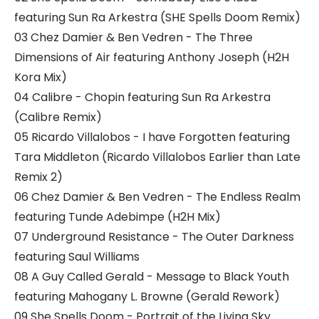
featuring Sun Ra Arkestra (SHE Spells Doom Remix)
03 Chez Damier & Ben Vedren - The Three
Dimensions of Air featuring Anthony Joseph (H2H
Kora Mix)
04 Calibre - Chopin featuring Sun Ra Arkestra
(Calibre Remix)
05 Ricardo Villalobos - I have Forgotten featuring
Tara Middleton (Ricardo Villalobos Earlier than Late
Remix 2)
06 Chez Damier & Ben Vedren - The Endless Realm
featuring Tunde Adebimpe (H2H Mix)
07 Underground Resistance - The Outer Darkness
featuring Saul Williams
08 A Guy Called Gerald - Message to Black Youth
featuring Mahogany L. Browne (Gerald Rework)
09 She Spells Doom - Portrait of the Living Sky