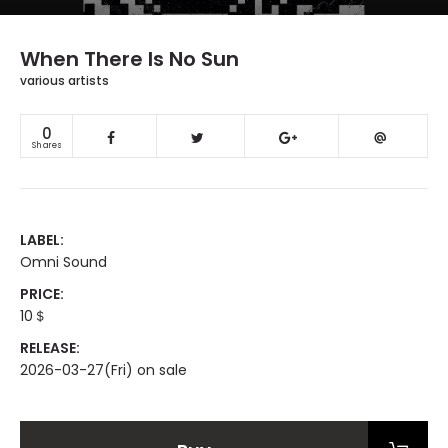
When There Is No Sun
various artists
0
Shares
LABEL:
Omni Sound
PRICE:
10＄
RELEASE:
2026-03-27(Fri) on sale