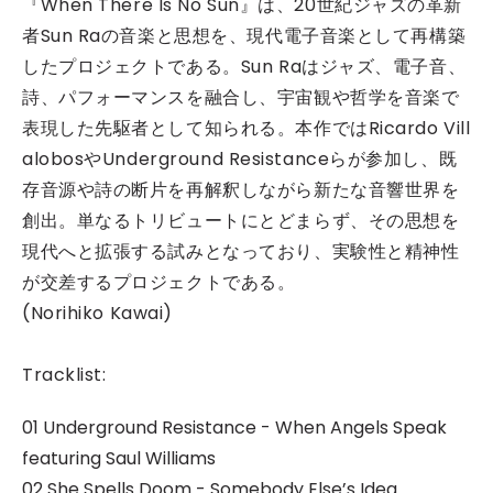
『When There Is No Sun』は、20世紀ジャズの革新
者Sun Raの音楽と思想を、現代電子音楽として再構築
したプロジェクトである。Sun Raはジャズ、電子音、
詩、パフォーマンスを融合し、宇宙観や哲学を音楽で
表現した先駆者として知られる。本作ではRicardo Vill
alobosやUnderground Resistanceらが参加し、既
存音源や詩の断片を再解釈しながら新たな音響世界を
創出。単なるトリビュートにとどまらず、その思想を
現代へと拡張する試みとなっており、実験性と精神性
が交差するプロジェクトである。
(Norihiko Kawai)
Tracklist:
01 Underground Resistance - When Angels Speak
featuring Saul Williams
02 She Spells Doom - Somebody Else’s Idea