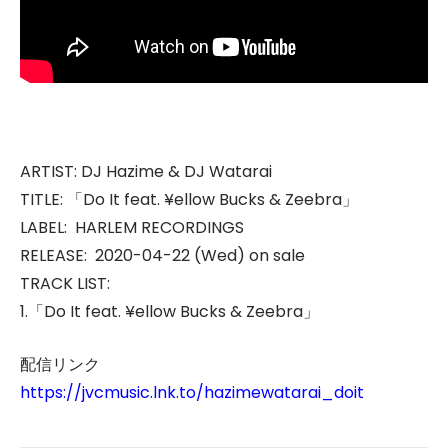
ARTIST: DJ Hazime & DJ Watarai
TITLE: 「Do It feat. ¥ellow Bucks & Zeebra」
LABEL: HARLEM RECORDINGS
RELEASE: 2020-04-22 (Wed) on sale
TRACK LIST:
1.「Do It feat. ¥ellow Bucks & Zeebra」
配信リンク
https://jvcmusic.lnk.to/hazimewatarai_doit