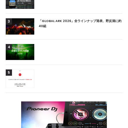
「GLOBAL ARK 2026」全ラインナップ発表、野反湖に約
3
40組
4
5