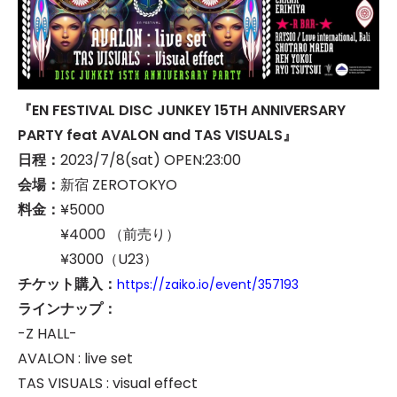
『EN FESTIVAL DISC JUNKEY 15TH ANNIVERSARY
PARTY feat AVALON and TAS VISUALS』
日程：
2023/7/8(sat) OPEN:23:00
会場：
新宿 ZEROTOKYO
料金：
¥5000
¥4000 （前売り）
¥3000（U23）
チケット購入：
https://zaiko.io/event/357193
ラインナップ：
-Z HALL-
AVALON : live set
TAS VISUALS : visual effect