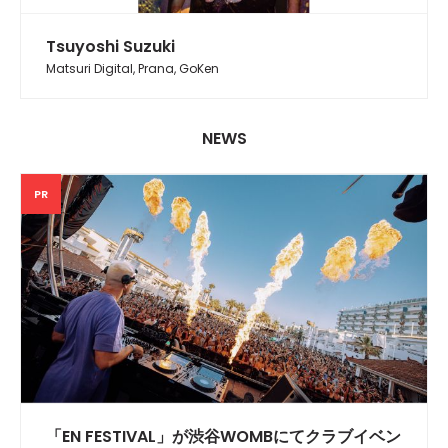
Tsuyoshi Suzuki
Matsuri Digital, Prana, GoKen
NEWS
PR
「EN FESTIVAL」が渋谷WOMBにてクラブイベン