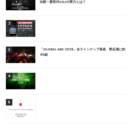
比較！新世代CDJの実力とは？
2
「GLOBAL ARK 2026」全ラインナップ発表、野反湖に約
3
40組
4
5