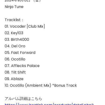
2024年9月13日 （金）
Ninja Tune
Tracklist：
01. Vocoder [Club Mix]
02. Key103
03. Birth4000
04. Del Oro
05. Fast Forward
06. Ocotillo
07. Afflecks Palace
08. Tilt Shift
09. Ablaze
10. Ocotillo (Ambient Mix) *Bonus Track
アルバム詳細はこちら