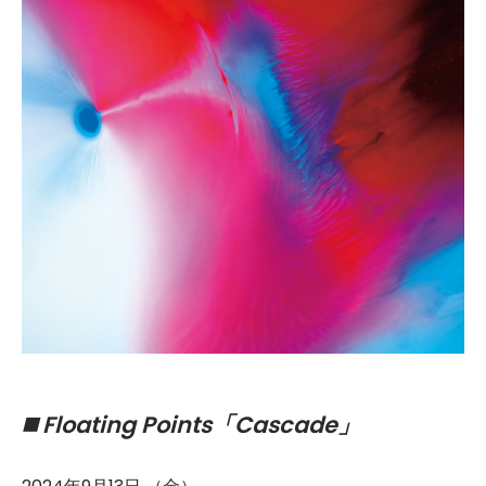
Floating Points「Cascade」
◼️