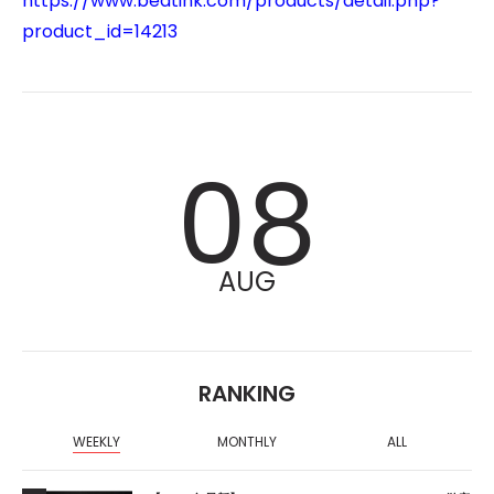
https://www.beatink.com/products/detail.php?
product_id=14213
08
AUG
RANKING
WEEKLY
MONTHLY
ALL