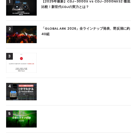
【2025年最新】CDJ-3000X vs CDJ-2000NXS2 徹底
1
比較！新世代CDJの実力とは？
「GLOBAL ARK 2026」全ラインナップ発表、野反湖に約
2
40組
3
4
5