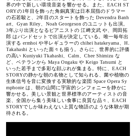
界の中で新しい環境音楽を響かせる。また、EACH ST
ORYの1年目を飾った角銅真実は日本屈指のドラマー
の石若駿と、2年目のスタートを飾った Devendra Banh
art、Gyan Riley、Noah Georgeson のユニットも出演。
3年ぶり出演となるピアニストの 江﨑文武 や、岡田拓
郎 はバンドセットで出演が決定している。唯一毎年出
演する ermhoi や半レギュラーの chihei hatakeyama、H.
Takahashi といった面々も揃う。さらに、世界的に評価
の高い Kuniyuki Tkahashi、Calm、Chee Shimizu な
ど、ベテランから Maya Ongaku や Keigo Tatsumi と
いった若手まで多彩な顔ぶれが集まる。特に、EACH
STORYの静かな朝の名物として知られる、菌や植物の
生体信号を音に変換する実験的な楽団 Space Opera Sy
mphonie は、朝の山間に宇宙的シンフォニーを静かに
響かせる。美しい景観と世界標準のアーティストの音
楽、全国から集う美味しい食事に良質な品々、EACH
STORYでしか味わえない上質な物語のような体験が期
待される。