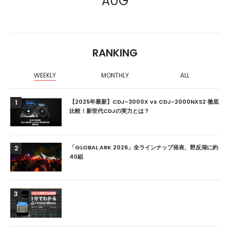
AUG
RANKING
WEEKLY
MONTHLY
ALL
【2025年最新】CDJ-3000X vs CDJ-2000NXS2 徹底
1
比較！新世代CDJの実力とは？
「GLOBAL ARK 2026」全ラインナップ発表、野反湖に約
2
40組
3