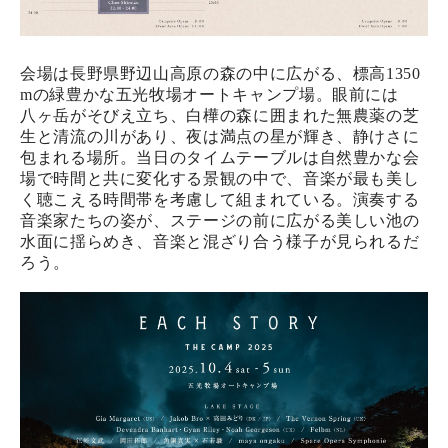
会場は長野県野辺山高原の森の中に広がる、標高1350
mの緑豊かな五光牧場オートキャンプ場。眼前には
八ヶ岳がそびえ立ち、白樺の森に囲まれた無農薬の芝
生と清流の川があり、夜は満点の星が輝き、静けさに
包まれる場所。当日のタイムテーブルは自然豊かな会
場で時間と共に変化する景観の中で、音楽が最も美し
く聴こえる時間帯を考慮して組まれている。演奏する
音楽家たちの姿が、ステージの前に広がる美しい池の
水面に揺らめき、音楽と混ざり合う様子が見られるだ
ろう。