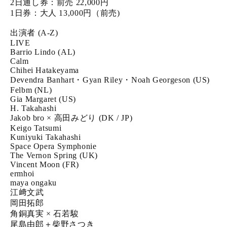
2日通し券：前売 22,000円
1日券：大人 13,000円（前売)
出演者 (A-Z)
LIVE
Barrio Lindo (AL)
Calm
Chihei Hatakeyama
Devendra Banhart・Gyan Riley・Noah Georgeson (US)
Felbm (NL)
Gia Margaret (US)
H. Takahashi
Jakob bro × 高田みどり (DK / JP)
Keigo Tatsumi
Kuniyuki Takahashi
Space Opera Symphonie
The Vernon Spring (UK)
Vincent Moon (FR)
ermhoi
maya ongaku
江﨑文武
岡田拓郎
角銅真実 × 石若駿
尾島由郎＋柴野さつき