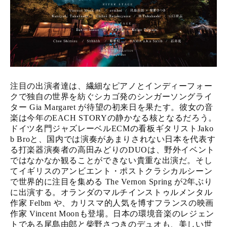
注目の出演者達は、繊細なピアノとインディーフォー
クで独自の世界を紡ぐシカゴ発のシンガーソングライ
ター Gia Margaret が待望の初来日を果たす。彼女の音
楽は今年のEACH STORYの静かなる核となるだろう。
ドイツ名門ジャズレーベルECMの看板ギタリストJako
b Broと、国内では演奏があまりされない日本を代表す
る打楽器演奏者の高田みどりのDUOは、野外イベント
ではなかなか観ることができない貴重な出演だ。そし
てイギリスのアンビエント・ポストクラシカルシーン
で世界的に注目を集める The Vernon Spring が2年ぶり
に出演する。オランダのマルチインストゥルメンタル
作家 Felbm や、カリスマ的人気を博すフランスの映画
作家 Vincent Moonも登場。日本の環境音楽のレジェン
トである尾島由郎と柴野さつきのデュオも、美しい世