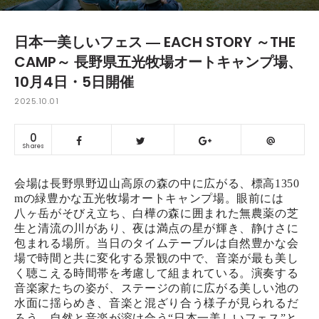
日本一美しいフェス ― EACH STORY ～THE
CAMP～ 長野県五光牧場オートキャンプ場、
10月4日・5日開催
2025.10.01
0
Shares
会場は長野県野辺山高原の森の中に広がる、標高1350
mの緑豊かな五光牧場オートキャンプ場。眼前には
八ヶ岳がそびえ立ち、白樺の森に囲まれた無農薬の芝
生と清流の川があり、夜は満点の星が輝き、静けさに
包まれる場所。当日のタイムテーブルは自然豊かな会
場で時間と共に変化する景観の中で、音楽が最も美し
く聴こえる時間帯を考慮して組まれている。演奏する
音楽家たちの姿が、ステージの前に広がる美しい池の
水面に揺らめき、音楽と混ざり合う様子が見られるだ
ろう。自然と音楽が溶け合う“日本一美しいフェス”と