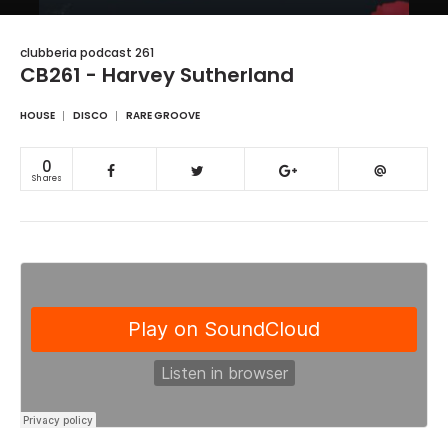
clubberia podcast 261
CB261 - Harvey Sutherland
HOUSE
DISCO
RARE GROOVE
0
Shares