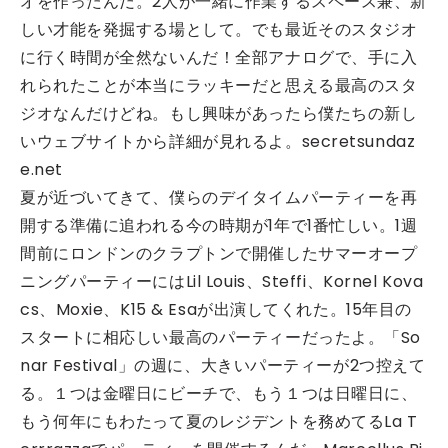
オを作ったんだ。2人が一緒に作業するスペース兼、新
しい才能を発掘する場として。でも最近そのスタジオ
に行く時間が全然ないんだ！全部アナログで、手に入
れられたことが本当にラッキーだと思える最高のスタ
ジオなんだけどね。もし興味があったら僕たちの新し
いウェブサイトから詳細が見れるよ。secretsundaz
e.net
夏が近づいてきて、僕らのデイタイムパーティーを再
開する準備に追われる今の時期が1年で1番忙しい。1週
間前にロンドンのクラプトンで開催したサマーオープ
ニングパーティーにはLil Louis、Steffi、Kornel Kova
cs、Moxie、K15 & Esaが出演してくれた。15年目の
スタートに相応しい最高のパーティーだったよ。「So
nar Festival」の週に、大きいパーティーが2つ控えて
る。１つは金曜日にビーチで、もう１つは日曜日に、
もう何年にもわたって夏のレジデントを務めてるLa T