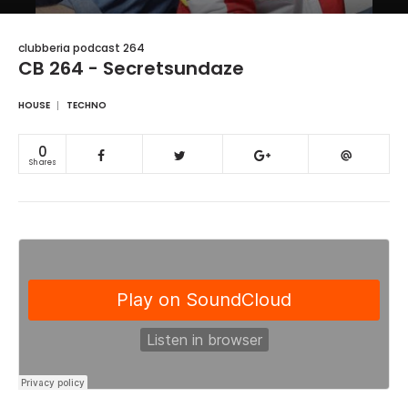
clubberia podcast 264
CB 264 - Secretsundaze
HOUSE
TECHNO
0
Shares