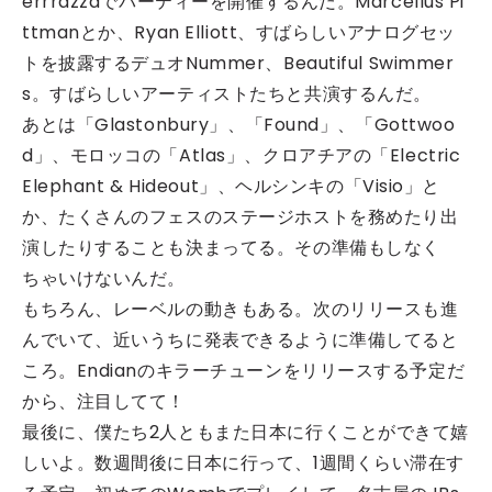
errrazzaでパーティーを開催するんだ。Marcellus Pi
ttmanとか、Ryan Elliott、すばらしいアナログセッ
トを披露するデュオNummer、Beautiful Swimmer
s。すばらしいアーティストたちと共演するんだ。
あとは「Glastonbury」、「Found」、「Gottwoo
d」、モロッコの「Atlas」、クロアチアの「Electric
Elephant & Hideout」、ヘルシンキの「Visio」と
か、たくさんのフェスのステージホストを務めたり出
演したりすることも決まってる。その準備もしなく
ちゃいけないんだ。
もちろん、レーベルの動きもある。次のリリースも進
んでいて、近いうちに発表できるように準備してると
ころ。Endianのキラーチューンをリリースする予定だ
から、注目してて！
最後に、僕たち2人ともまた日本に行くことができて嬉
しいよ。数週間後に日本に行って、1週間くらい滞在す