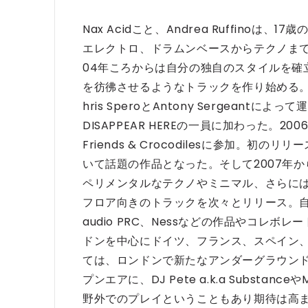
Nax Acidこと、Andrea Ruffinoは
エレクトロ、ドラムンベースからテクノまで
04年ころからは自分の独自のスタイルを確
を彷彿させるようなトラックを作り始める。
hris SperoとAntony Sergean
DISAPPEAR HEREの一員に加わった。20
Friends & Crocodilesに参加
いて話題の作品となった。そして2007年からは
ペリメンタルなテクノやミニマル、さらに
フロア向きのトラックを次々とリリース。自身の作品を
audio PRC、Nessなどの作品やコレ
ドンを中心にドイツ、フランス、スペイン
ては、ロンドンで新たなアンダーグラウンドパーテ
プンエアに、DJ Pete a.k.a Substa
野外でのプレイということもあり期待は高