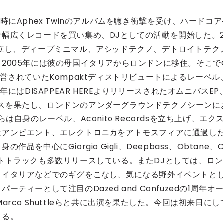
、17歳の時にAphex Twinのアルバムを聴き衝撃を受け、ハードコ
幅広くレコードを買い集め、DJとしての活動を開始した。2
立し、ディープミニマル、アシッドテクノ、デトロイトテク
2005年には彼の母国イタリアからロンドンに移住。そこで
tによって運営されていたKompaktディストリビュートによるレーベル
06年にはDISAPPEAR HEREよりリリースされたオムニバスEP
。初のリリースを果たし、ロンドンのアンダーグラウンドテクノシーンに
自身のレーベル、Aconito Recordsを立ち上げ、エク
はアンビエント、エレクトロニカをアトモスフィアに通過し
中心にGiorgio Gigli、Deepbass、Obtane、C
ボレートトラックも多数リリースしている。またDJとしては、ロン
、イタリアなどでのギグをこなし、気になる野外イベントと
ィーとして注目のDazed and Confuzedの1周年オ
nceやMarco Shuttleらと共に出演を果たした。今回は初来日にし
まる。