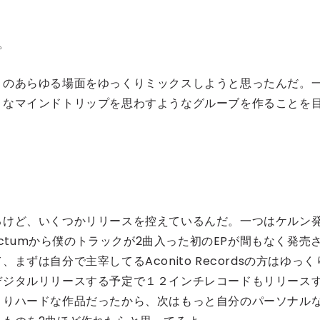
。
ノのあらゆる場面をゆっくりミックスしようと思ったんだ。
うなマインドトリップを思わすようなグルーブを作ることを
るけど、いくつかリリースを控えているんだ。一つはケルン
actumから僕のトラックが2曲入った初のEPが間もなく発売
ずは自分で主宰してるAconito Recordsの方はゆっく
デジタルリリースする予定で１２インチレコードもリリース
よりハードな作品だったから、次はもっと自分のパーソナル