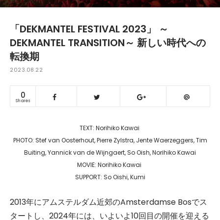
「DEKMANTEL FESTIVAL 2023」 ～
DEKMANTEL TRANSITION～ 新しい時代への
転換期
2023.08.22
0
Shares
TEXT: Norihiko Kawai
PHOTO: Stef van Oosterhout, Pierre Zylstra, Jente Waerzeggers, Tim
Buiting, Yannick van de Wijngaert, So Oish, Norihiko Kawai
MOVIE: Norihiko Kawai
SUPPORT: So Oishi, Kumi
2013年にアムステルダム近郊のAmsterdamse Bosでス
タートし、2024年には、いよいよ10回目の開催を迎える