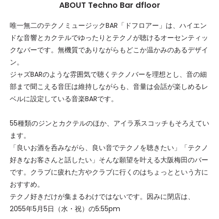
ABOUT Techno Bar dfloor
唯一無二のテクノミュージックBAR「ドフロアー」は、ハイエン
ドな音響とカクテルでゆったりとテクノが聴けるオーセンティッ
クなバーです。無機質でありながらもどこか温かみのあるデザイ
ン。
ジャズBARのような雰囲気で聴くテクノバーを理想とし、音の細
部まで聞こえる音圧は維持しながらも、音量は会話が楽しめるレ
ベルに設定している音楽BARです。
55種類のジンとカクテルのほか、アイラ系スコッチもそろえてい
ます。
「良いお酒を呑みながら、良い音でテクノを聴きたい」「テクノ
好きなお客さんと話したい」そんな願望を叶える大阪梅田のバー
です。クラブに疲れた方やクラブに行くのはちょっとという方に
おすすめ。
テクノ好きだけが集まるわけではないです。因みに閉店は、
2055年5月5日（水・祝）の5:55pm