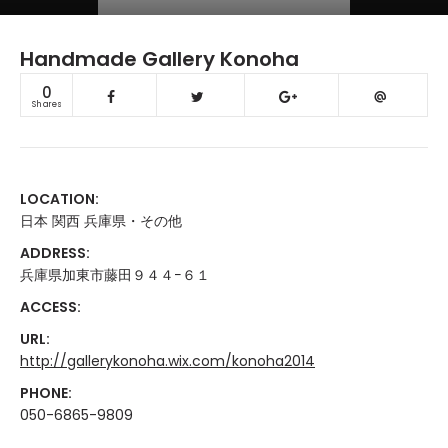
Handmade Gallery Konoha
0
Shares
LOCATION:
日本 関西 兵庫県・その他
ADDRESS:
兵庫県加東市藤田９４４−６１
ACCESS:
URL:
http://gallerykonoha.wix.com/konoha2014
PHONE:
050-6865-9809