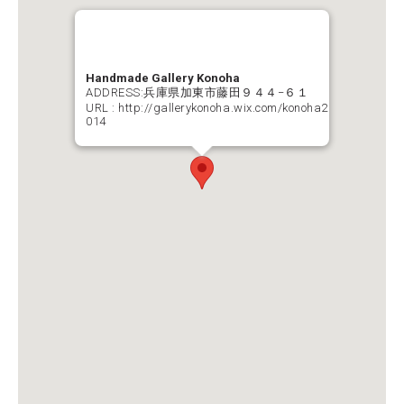
Handmade Gallery Konoha
ADDRESS:兵庫県加東市藤田９４４−６１
URL :
http://gallerykonoha.wix.com/konoha2
014