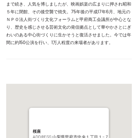
まで続き、人気を博しましたが、映画娯楽の広まりに押され昭和
５年に閉館、その後空襲で焼失。75年後の平成17年6月、地元の
ＮＰＯ法人街づくり文化フォーラムと甲府商工会議所が中心とな
り、歴史を感じさせる芸術文化の発信拠点として華やかさとにぎ
わいのある中心街づくりに生かそうと復活させました。今では年
間に約150公演を行い、1万人程度の来場者があります。
桜座
ADDRESS:山梨県甲府市中央１丁目１−７