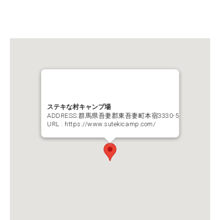
ステキな村キャンプ場
ADDRESS:群馬県吾妻郡東吾妻町本宿3330-5
URL :
https://www.sutekicamp.com/