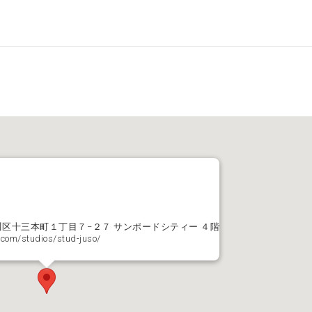
淀川区十三本町１丁目７−２７ サンポードシティー ４階
com/studios/stud-juso/