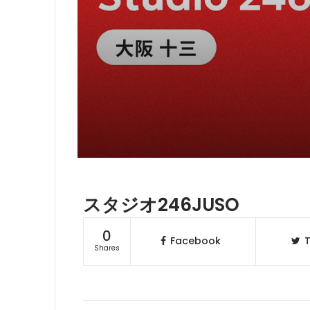
スタジオ246JUSO
0
Facebook
T
Shares