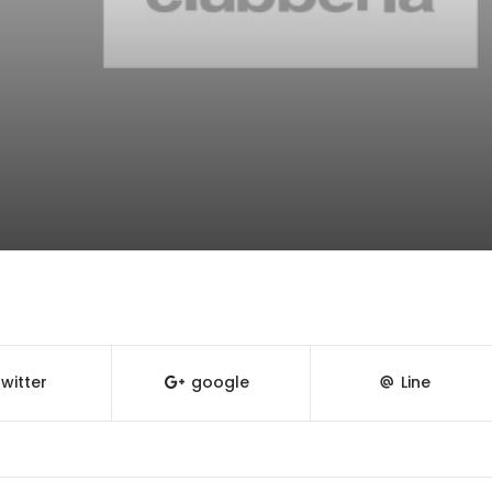
witter
google
Line