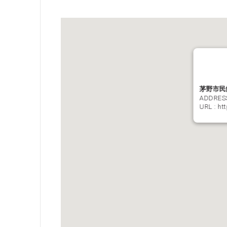
茅野市民
ADDR
URL :
ht