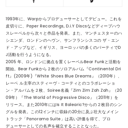
1993年に、Warpからプロデューサーとしてデビュー。これを
皮切りに、Paper Recordings, D.i.Y Discsなどディープハウ
スレーベルから次々と作品を発表。また、マンチェスターのハ
シエンダ、ロンドンのヘヴン、サンフランシスコの ザ・エン
ド・アップなど、イギリス、ヨーロッパの多くのパーティでD
J活動を行うようになる。
2005 年、ロンドンに拠点を置くレーベルBear Funkと活動を
開始。Bear Funkから２枚のソロアルバム『Continental Dri
ft』(2009年)『White Shoes Blue Dreams』（2010年）、
レーベ ル主宰のスティーヴ・コーティとのコラボレーショ
ン・アルバムを２枚、Soiree名義『Zim Zim Zah Zah』（20
09年）『The World of Progressive Disco』（2011年）を
リリース。また2010年にはIs It Balearic?からの２枚目のシン
グルを発表。この12インチに収録の20分に及ぶ壮大なメイン
トラック「Panorama Suite」は高い評価を得て、プロ
デューサーとしての名声を確立することとなった。