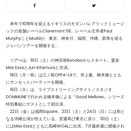
来年で10周年を迎えるイギリスのモダンバレアリックミュージ
ックの老舗レーベルClaremont 56。レーベル主宰者Paul
MurphyことMuddが、東京、神奈川、福岡、沖縄、群馬を巡る
ジャパンツアーを開催する。
ツアーは、16日（土）の神宮前Bonoboからスタート。盟友
Max EssaとJun Kitamuraと共演。
18日（月・祝）は江ノ島OPPA-LAで、井上薫、橋本徹ととも
にサンセットパーティーを開催。
19日（火）は、ライブストリーミングサイト／スタジオ
DOMMUNEで行われる橋本徹による『Good Mellows』シリーズ
特別番組にゲストとして初出演。
22日（金）は福岡Square。23日（土）と24日（日）には初と
なる沖縄公演が控えている。
翌週再び東京に戻り、30日（土）
にはMax Essaとともに高崎WOALに出演。
7月最終週に開催され