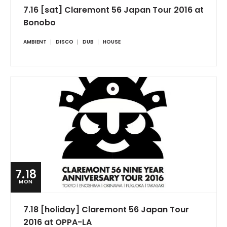
7.16 [sat] Claremont 56 Japan Tour 2016 at
Bonobo
AMBIENT
DISCO
DUB
HOUSE
7.18
MON
7.18 [holiday] Claremont 56 Japan Tour
2016 at OPPA-LA