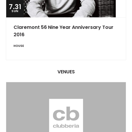
7.31
SUN
Claremont 56 Nine Year Anniversary Tour
2016
HOUSE
VENUES