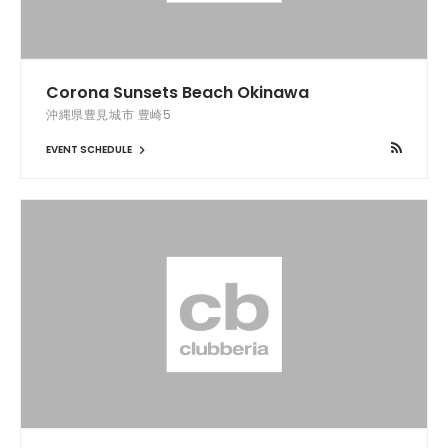
Corona Sunsets Beach Okinawa
沖縄県豊見城市 豊崎5
EVENT SCHEDULE