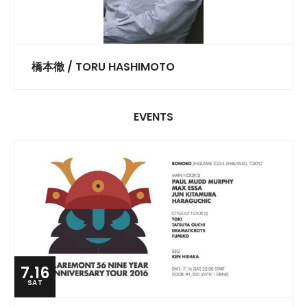
橋本徹 / TORU HASHIMOTO
EVENTS
7.16
SAT