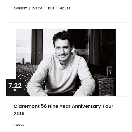
AMBIENT
DISCO
DUB
HOUSE
7.22
FRI
Claremont 56 Nine Year Anniversary Tour
2016
HOUSE