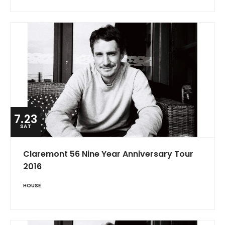
7.23
SAT
Claremont 56 Nine Year Anniversary Tour
2016
HOUSE