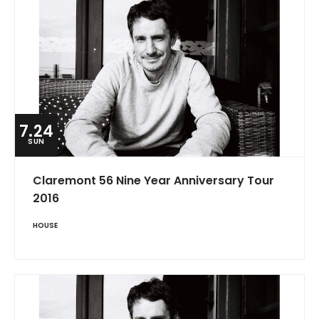
7.24
SUN
Claremont 56 Nine Year Anniversary Tour
2016
HOUSE