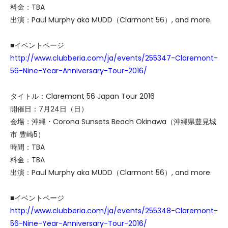
料金：TBA
出演：Paul Murphy aka MUDD（Clarmont 56）, and more.
■イベントページ
http://www.clubberia.com/ja/events/255347-Claremont-
56-Nine-Year-Anniversary-Tour-2016/
タイトル：Claremont 56 Japan Tour 2016
開催日：7月24日（日）
会場：沖縄・Corona Sunsets Beach Okinawa（沖縄県豊見城
市 豊崎5）
時間：TBA
料金：TBA
出演：Paul Murphy aka MUDD（Clarmont 56）, and more.
■イベントページ
http://www.clubberia.com/ja/events/255348-Claremont-
56-Nine-Year-Anniversary-Tour-2016/