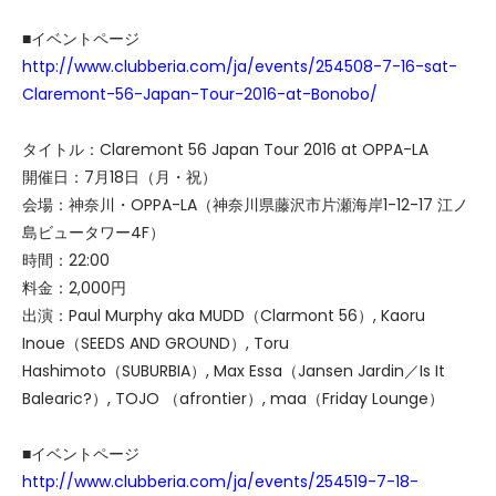
■イベントページ
http://www.clubberia.com/ja/events/254508-7-16-sat-
Claremont-56-Japan-Tour-2016-at-Bonobo/
タイトル：Claremont 56 Japan Tour 2016 at OPPA-LA
開催日：7月18日（月・祝）
会場：神奈川・OPPA-LA（神奈川県藤沢市片瀬海岸1-12-17 江ノ
島ビュータワー4F）
時間：22:00
料金：2,000円
出演：Paul Murphy aka MUDD（Clarmont 56）, Kaoru
Inoue（SEEDS AND GROUND）, Toru
Hashimoto（SUBURBIA）, Max Essa（Jansen Jardin／Is It
Balearic?）, TOJO （afrontier）, maa（Friday Lounge）
■イベントページ
http://www.clubberia.com/ja/events/254519-7-18-