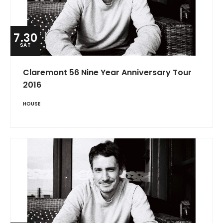
7.30
SAT
Claremont 56 Nine Year Anniversary Tour
2016
HOUSE