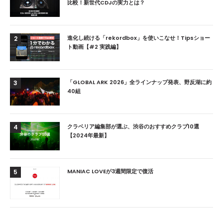
比較！新世代CDJの実力とは？
進化し続ける「rekordbox」を使いこなせ！Tipsショー
2
ト動画【#2 実践編】
「GLOBAL ARK 2026」全ラインナップ発表、野反湖に約
3
40組
クラベリア編集部が選ぶ、渋谷のおすすめクラブ10選
4
【2024年最新】
MANIAC LOVEが3週間限定で復活
5