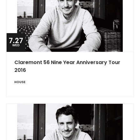
7.27
WED
Claremont 56 Nine Year Anniversary Tour
2016
HOUSE