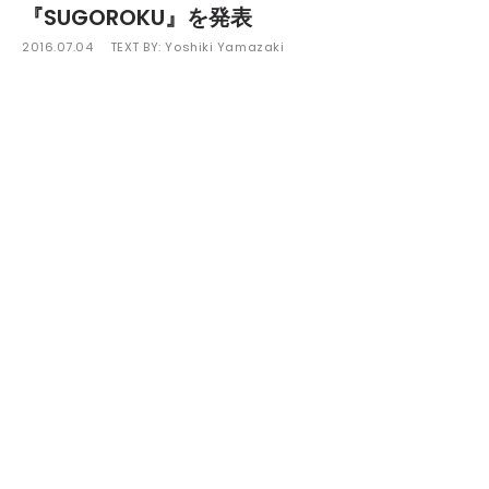
『SUGOROKU』を発表
2016.07.04
TEXT BY:
Yoshiki Yamazaki
仙台在住のヒップホップユニットGAGLEのMC、 HUNGERがソ
ロアルバム『SUGOROKU』を8月3日（水）にリリースする。
以前より“旅”をコンセプトにした作品を作り上げたいと語って
いた彼が、構想から約8年間の歳月を経て完成させた本作。
『SUGOROKU』というタイトルには、ボードゲームの代名詞
「すごろく」と、「スゴい作品が録音できた」という自信の表れ
をもつ「スゴ録」というふたつの意味が含まれている。
本作では、日本のShing02、Mayaをはじめ、アメリカ、タ
イ、オーストラリア、モンゴル、韓国のアーティストたちとコラ
ボレーション。全15曲を収録。また、楽曲のプロデュースを実兄