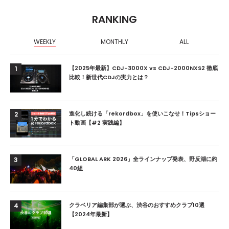
RANKING
WEEKLY
MONTHLY
ALL
【2025年最新】CDJ-3000X vs CDJ-2000NXS2 徹底
1
比較！新世代CDJの実力とは？
進化し続ける「rekordbox」を使いこなせ！Tipsショー
2
ト動画【#2 実践編】
「GLOBAL ARK 2026」全ラインナップ発表、野反湖に約
3
40組
クラベリア編集部が選ぶ、渋谷のおすすめクラブ10選
4
【2024年最新】