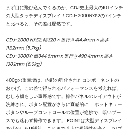
まず目に飛び込んでくるのが、CDJ史上最大の10.1インチ
の大型タッチディスプレイ！CDJ-2000NXS2の7インチ
と比べると、その差は歴然です。
CDJ-2000 NXS2: 幅320 × 奥行き414.4mm × 高さ
113.2mm (5.7kg)
CDJ-3000X: 幅344.6mm x 奥行き490.4mm x 高さ
130.1mm (6.0kg)
400gの重量増は、内部の強化されたコンポーネントの
おかげ。この差で得られるパフォーマンスを考えれば、
むしろ頼もしい重厚感です。操作パネルのレイアウトが
洗練され、ボタン配置がさらに直感的に！ ホットキュー
ボタンやループコントロールの位置が絶妙で、暗いブー
スでも迷わず操作できます。 POINTは大型ディスプレイ
を活かしたUI設計。これまで以上に視認性が高く、DJプ