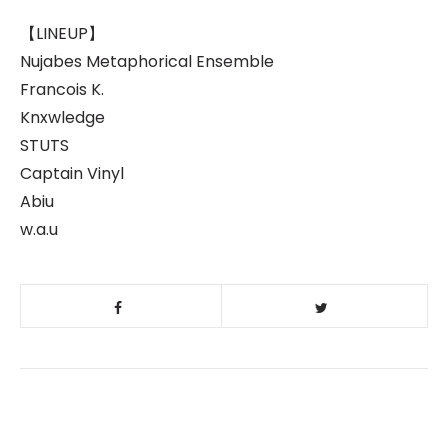
【LINEUP】
Nujabes Metaphorical Ensemble
Francois K.
Knxwledge
STUTS
Captain Vinyl
Abiu
w.a.u