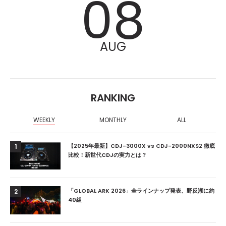
08
AUG
RANKING
WEEKLY
MONTHLY
ALL
【2025年最新】CDJ-3000X vs CDJ-2000NXS2 徹底
1
比較！新世代CDJの実力とは？
「GLOBAL ARK 2026」全ラインナップ発表、野反湖に約
2
40組