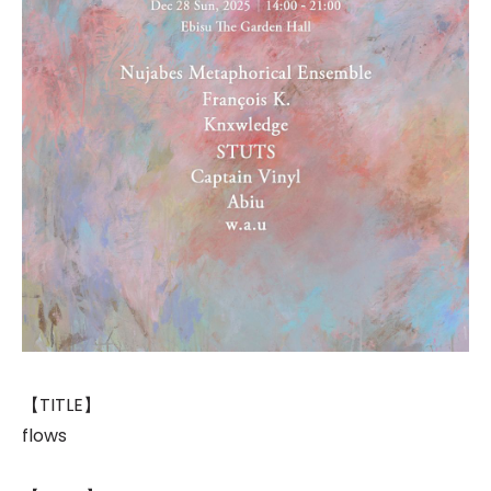
【TITLE】
flows