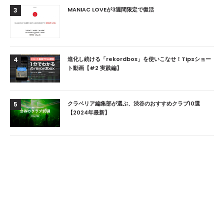
MANIAC LOVEが3週間限定で復活
3
進化し続ける「rekordbox」を使いこなせ！Tipsショー
4
ト動画【#2 実践編】
クラベリア編集部が選ぶ、渋谷のおすすめクラブ10選
5
【2024年最新】