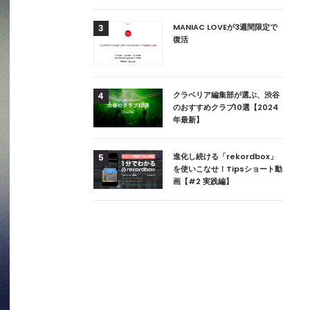
用達、ニューヨークの
MANIAC LOVEが3週間限定で
3
本上陸！ 「1 OAK
復活
」六本木にオープン
DJ用の家具や製品を開
クラベリア編集部が選ぶ、渋谷
4
楽産業に参戦すること
のおすすめクラブ10選【2024
年最新】
ためのDJブース
進化し続ける「rekordbox」
5
 ZEROのこだわり
を使いこなせ！Tipsショート動
画【#2 実践編】