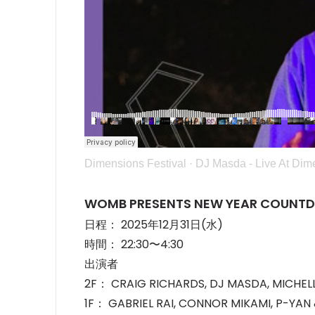
Dimensions Festival
·
DJ Masda - Live At Dim
WOMB PRESENTS NEW YEAR COUNT
日程： 2025年12月31日(水)
時間： 22:30〜4:30
出演者
2F： CRAIG RICHARDS, DJ MASDA, MICHEL
1F： GABRIEL RAI, CONNOR MIKAMI, P-YAN 