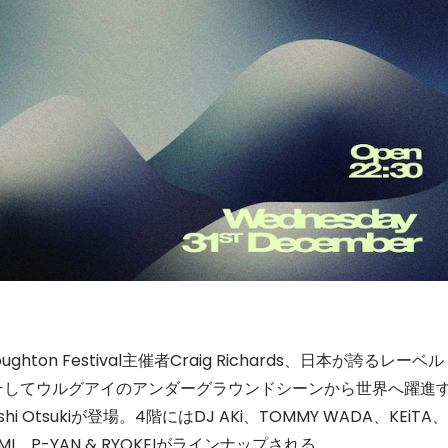
n Festival主催者Craig Richards、日本が誇るレーベル
Masda、そしてウルグアイのアンダーグラウンドシーンから世界へ躍進
i Otsukiが登場。4階にはDJ AKi、TOMMY WADA、KEiTA、
IKAMI、P-YAN & RYOKEIがラインナップされる。