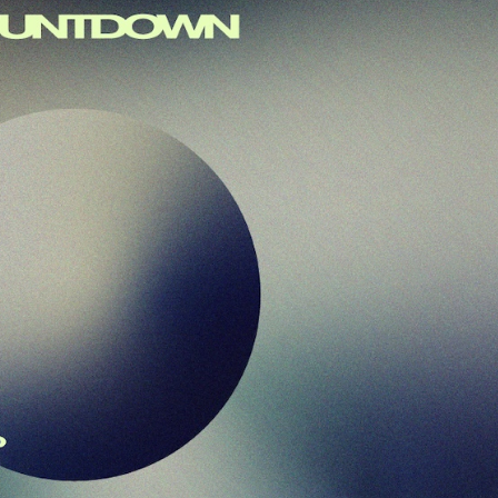
セレブ御
3
クラブが日
TOKYO
IKEAが
4
発中！音
を発表
レコードの
5
Aoyama