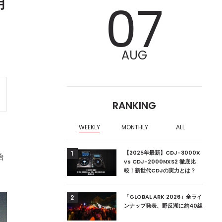
月
07
AUG
RANKING
WEEKLY
MONTHLY
ALL
ア編集部が選ぶ、渋谷
【2025年最新】CDJ-3000X
1
始
クラブ10選【2024
vs CDJ-2000NXS2 徹底比
較！新世代CDJの実力とは？
ーランドの新首相は元
「GLOBAL ARK 2026」全ライ
2
ンナップ発表、野反湖に約40組