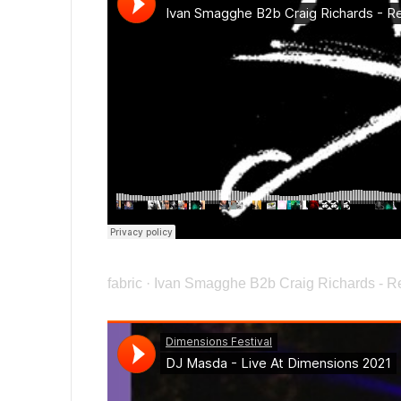
fabric
·
Ivan Smagghe B2b Craig Richards - Rec