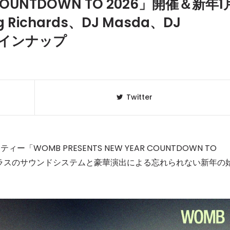
OUNTDOWN TO 2026」開催＆新年1
ichards、DJ Masda、DJ
華ラインナップ
Twitter
WOMB PRESENTS NEW YEAR COUNTDOWN TO
クラベリ
1
クラスのサウンドシステムと豪華演出による忘れられない新年の
のおすすめ
年最新】
ニュージ
2
DJ!?