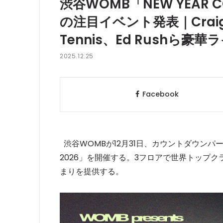
渋谷WOMB「NEW YEAR C
の注目イベント発表｜Craig R
Tennis、Ed Rushら豪
2025.12.25
Facebook
渋谷WOMBが12月31日、カウントダウンパーティー「
2026」を開催する。3フロアで世界トップ
まりを提供する。