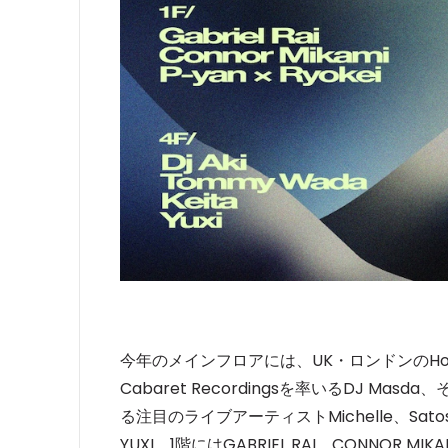
今年のメインフロアには、UK・ロンドンのHoughto
Cabaret Recordingsを率いるDJ 
る注目のライブアーティストMichelle、Satosh
YUXI、1階にはGABRIEL RAI、CONNOR M