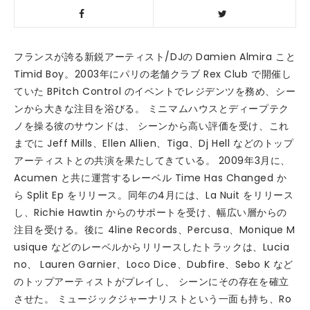
フランスが誇る新鋭アーティスト/DJの Damien Almira こと
Timid Boy。2003年にパリの老舗クラブ Rex Club で開催し
ていた BPitch Control のイベントでレジデンツを務め、シー
ンから大きな注目を浴びる。 ミニマムハウスとディープテク
ノを操る彼のサウンドは、 シーンから高い評価を受け、これ
までに Jeff Mills、Ellen Allien、Tiga、Dj Hell などのトップ
アーティストとの共演を果たしてきている。 2009年3月に、
Acumen と共に運営するレーベル Time Has Changed か
ら Split Ep をリリース。同年の4月には、La Nuit をリリース
し、Richie Hawtin からのサポートを受け、幅広い層からの
注目を受ける。後に 4line Records、Percusa、Monique M
usique などのレーベルからリリースしたトラックは、Lucia
no、 Lauren Garnier、Loco Dice、Dubfire、Sebo K など
のトップアーティストがプレイし、 シーンにその存在を確立
させた。 ミュージックジャーナリストという一面も持ち、Ro