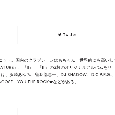
Twitter
ースユニット。国内のクラブシーンはもちろん、世界的にも高い知
 NATURE』、『II』、『III』の3枚のオリジナルアルバムをリ
崎あゆみ、曽我部恵一、DJ SHADOW、D.C.P.R.G.
ONGOOSE、YOU THE ROCK★などがある。