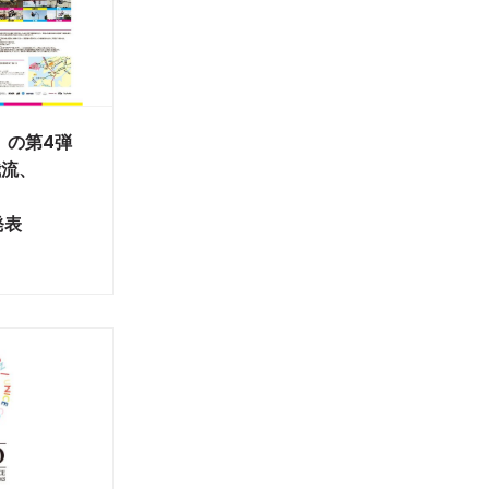
」の第4弾
我流、
、
発表