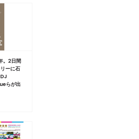
周年。2日間
サリーに石
DJ
noueらが出