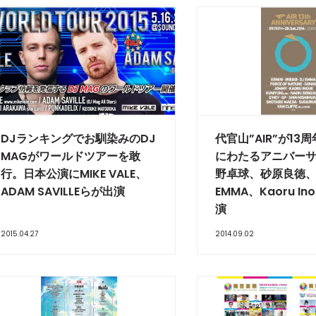
DJランキングでお馴染みのDJ
代官山”AIR”が13
MAGがワールドツアーを敢
にわたるアニバー
行。日本公演にMIKE VALE、
野卓球、砂原良徳、
ADAM SAVILLEらが出演
EMMA、Kaoru I
演
2015.04.27
2014.09.02