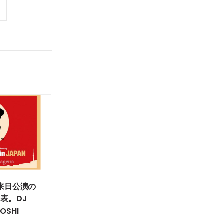
rk来日公演の
表。DJ
OSHI