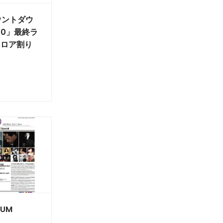
カウントダウ
00」最終ラ
フロア割り
EUM