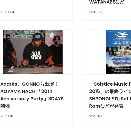
WATANABEなど
2016.11.04
2016.10.21
Andrés、GONNOら出演！
「Solstice Music F
AOYAMA HACHI「20th
2015」の最終ライ
Anniversary Party」3DAYS
SHPONGLE Dj Set 
開催
Ramなどが発表
2015.11.10
2015.07.13