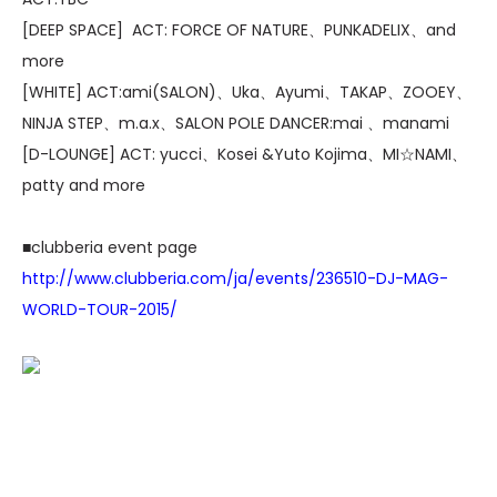
[DEEP SPACE] ACT: FORCE OF NATURE、PUNKADELIX、and
more
[WHITE] ACT:ami(SALON)、Uka、Ayumi、TAKAP、ZOOEY、
NINJA STEP、m.a.x、SALON POLE DANCER:mai 、manami
[D-LOUNGE] ACT: yucci、Kosei &Yuto Kojima、MI☆NAMI、
patty and more
■clubberia event page
http://www.clubberia.com/ja/events/236510-DJ-MAG-
WORLD-TOUR-2015/