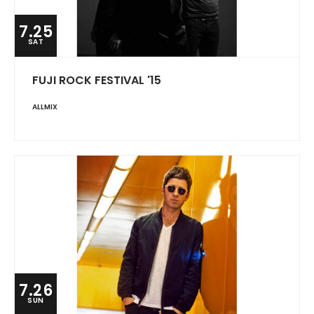
7.25
SAT
FUJI ROCK FESTIVAL '15
ALLMIX
7.26
SUN