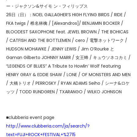
ー・ジャクソン&サイモ ン・フィリップス
26日（日）：NOEL GALLAGHER’S HIGH FLYING BIRDS / RIDE /
FKA twigs / 椎名林檎 / [Alexandros]/ BENJAMIN BOOKER /
BLOODEST SAXOPHONE feat. JEWEL BROWN / THE BOHICAS
/ CATFISH AND THE BOTTLEMEN / cero / 電撃ネットワーク /
HUDSON MOHAWKE / JENNY LEWIS / Jim O’Rourke と
Gaman Gilberto JOHNNY MARR / 女王蜂 / キュウソネコカミ /
“LEGENDS OF BLUES” A Tribute to Howlin’ Wolf featuring
HENRY GRAY & EDDIE SHAW / LONE / OF MONSTERS AND MEN
/ 大橋トリオ / PERROSKY / RYAN ADAMS Seiho / シーナ&ロケ
ッツ / TODD RUNDGREN / TXARANGO / WILKO JOHNSON
■clubberia event page
http://www.clubberia.com/ja/search/?
text=FUJI+ROCK+FESTIVAL+%2715