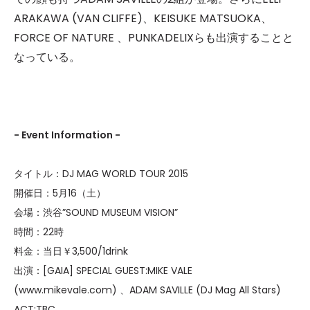
ARAKAWA (VAN CLIFFE)、KEISUKE MATSUOKA、
FORCE OF NATURE 、PUNKADELIXらも出演することと
なっている。
- Event Information -
タイトル：DJ MAG WORLD TOUR 2015
開催日：5月16（土）
会場：渋谷”SOUND MUSEUM VISION”
時間：22時
料金：当日￥3,500/1drink
出演：[GAIA] SPECIAL GUEST:MIKE VALE
(www.mikevale.com) 、ADAM SAVILLE (DJ Mag All Stars)
ACT:TBC