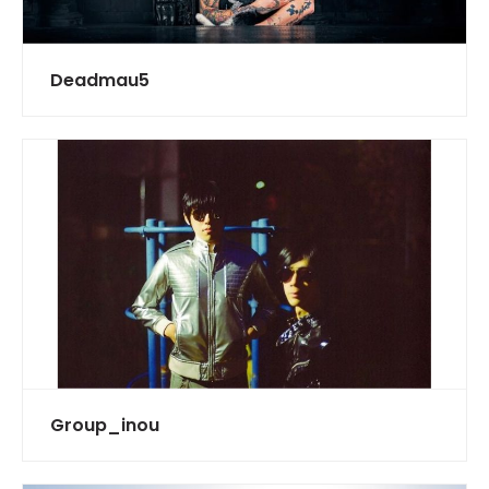
Deadmau5
Group_inou