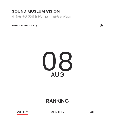
SOUND MUSEUM VISION
東京都渋谷区道玄坂2-10-7 新大宗ビルB1F
EVENT SCHEDULE
08
AUG
RANKING
WEEKLY
MONTHLY
ALL