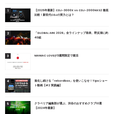
【2025年最新】CDJ-3000X vs CDJ-2000NXS2 徹底
1
比較！新世代CDJの実力とは？
「GLOBAL ARK 2026」全ラインナップ発表、野反湖に約
2
40組
MANIAC LOVEが3週間限定で復活
3
進化し続ける「rekordbox」を使いこなせ！Tipsショー
4
ト動画【#2 実践編】
クラベリア編集部が選ぶ、渋谷のおすすめクラブ10選
5
【2024年最新】