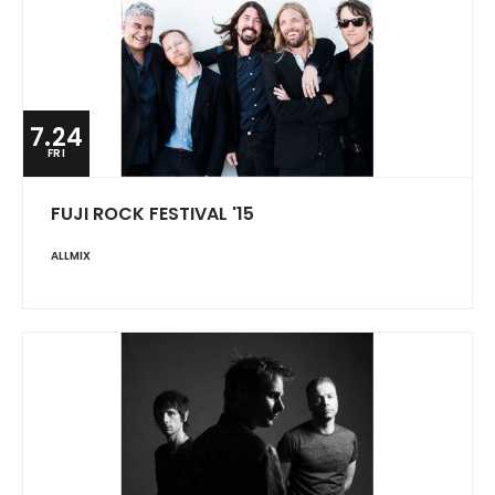
7.24
FRI
FUJI ROCK FESTIVAL '15
ALLMIX