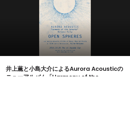
井上薫と小島大介によるAurora Acousticの
ニューアルバム「Harmony of the
Spheres」リリースパーティーが決定
2012.10.10
TEXT BY:
asami
10月24日(水)に発売される井上薫と小島大介によるギターイ