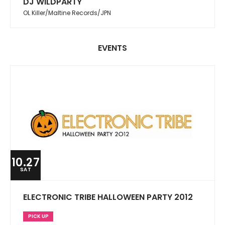
DJ WILDPARTY
OL Killer/Maltine Records/JPN
EVENTS
10.27
SAT
ELECTRONIC TRIBE HALLOWEEN PARTY 2012
PICK UP