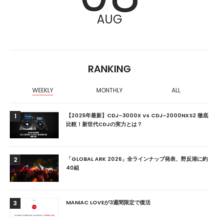
AUG
RANKING
WEEKLY
MONTHLY
ALL
【2025年最新】CDJ-3000X vs CDJ-2000NXS2 徹底
1
比較！新世代CDJの実力とは？
「GLOBAL ARK 2026」全ラインナップ発表、野反湖に約
2
40組
MANIAC LOVEが3週間限定で復活
3