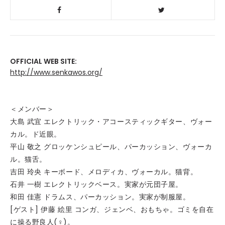
OFFICIAL WEB SITE:
http://www.senkawos.org/
＜メンバー＞
大島 武宜 エレクトリック・アコースティックギター、ヴォー
カル。ド近眼。
平山 敬之 グロッケンシュピール、パーカッション、ヴォーカ
ル。猫舌。
吉田 玲央 キーボード、メロディカ、ヴォーカル。猫背。
石井 一樹 エレクトリックベース。実家が元団子屋。
和田 佳憲 ドラムス、パーカッション。実家が制服屋。
[ゲスト] 伊藤 絵里 コンガ、ジェンベ、おもちゃ。ゴミを自在
に操る野良人(♀)。