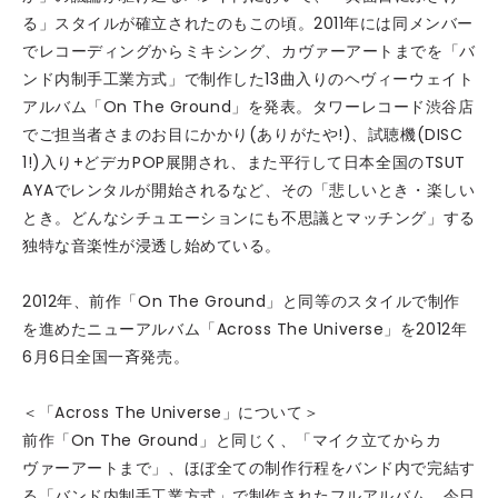
る」スタイルが確立されたのもこの頃。2011年には同メンバー
でレコーディングからミキシング、カヴァーアートまでを「バ
ンド内制手工業方式」で制作した13曲入りのヘヴィーウェイト
アルバム「On The Ground」を発表。タワーレコード渋谷店
でご担当者さまのお目にかかり(ありがたや!)、試聴機(DISC
1!)入り+どデカPOP展開され、また平行して日本全国のTSUT
AYAでレンタルが開始されるなど、その「悲しいとき・楽しい
とき。どんなシチュエーションにも不思議とマッチング」する
独特な音楽性が浸透し始めている。
2012年、前作「On The Ground」と同等のスタイルで制作
を進めたニューアルバム「Across The Universe」を2012年
6月6日全国一斉発売。
＜「Across The Universe」について＞
前作「On The Ground」と同じく、「マイク立てからカ
ヴァーアートまで」、ほぼ全ての制作行程をバンド内で完結す
る「バンド内制手工業方式」で制作されたフルアルバム。今日