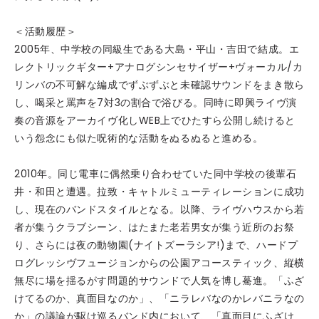
＜活動履歴＞
2005年、中学校の同級生である大島・平山・吉田で結成。エ
レクトリックギター+アナログシンセサイザー+ヴォーカル/カ
リンバの不可解な編成でずぶずぶと未確認サウンドをまき散ら
し、喝采と罵声を7対3の割合で浴びる。同時に即興ライヴ演
奏の音源をアーカイヴ化しWEB上でひたすら公開し続けると
いう怨念にも似た呪術的な活動をぬるぬると進める。
2010年。同じ電車に偶然乗り合わせていた同中学校の後輩石
井・和田と遭遇。拉致・キャトルミューティレーションに成功
し、現在のバンドスタイルとなる。以降、ライヴハウスから若
者が集うクラブシーン、はたまた老若男女が集う近所のお祭
り、さらには夜の動物園(ナイトズーラシア!)まで、ハードプ
ログレッシヴフュージョンからの公園アコースティック、縦横
無尽に場を揺るがす問題的サウンドで人気を博し驀進。「ふざ
けてるのか、真面目なのか」、「ニラレバなのかレバニラなの
か」の議論が駆け巡るバンド内において、「真面目にふざけ