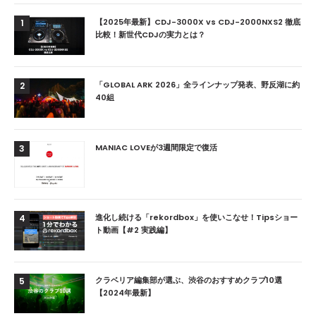
【2025年最新】CDJ-3000X vs CDJ-2000NXS2 徹底
1
比較！新世代CDJの実力とは？
「GLOBAL ARK 2026」全ラインナップ発表、野反湖に約
2
40組
MANIAC LOVEが3週間限定で復活
3
進化し続ける「rekordbox」を使いこなせ！Tipsショー
4
ト動画【#2 実践編】
クラベリア編集部が選ぶ、渋谷のおすすめクラブ10選
5
【2024年最新】