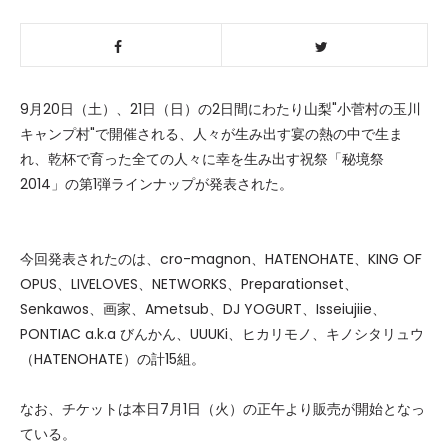
9月20日（土）、21日（日）の2日間にわたり山梨"小菅村の玉川
キャンプ村"で開催される、人々が生み出す宴の熱の中で生ま
れ、乾杯で育った全ての人々に幸を生み出す祝祭「秘境祭
2014」の第1弾ラインナップが発表された。
今回発表されたのは、cro-magnon、HATENOHATE、KING OF
OPUS、LIVELOVES、NETWORKS、Preparationset、
Senkawos、画家、Ametsub、DJ YOGURT、Isseiujiie、
PONTIAC a.k.a びんかん、UUUKi、ヒカリモノ、キノシタリュウ
（HATENOHATE）の計15組。
なお、チケットは本日7月1日（火）の正午より販売が開始となっ
ている。