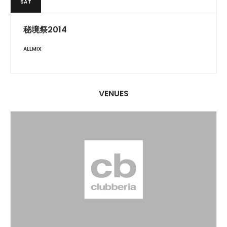
SAT
秘境祭2014
ALLMIX
VENUES