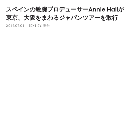
スペインの敏腕プロデューサーAnnie Hallが
東京、大阪をまわるジャパンツアーを敢行
2014.07.01
TEXT BY:
難波
精神世界どっぷりの旅系から高度な電子音、エキサイティングで
表現豊かな音、ダンスフロア向けから家で聴きたくなる音まで操
るAnnie Hallがジャパンツアーを敢行する。
本ツアーの日程は7月5日（土）大阪"セブンラウンジ"、7月9日
（水）21:00-24:00 東京 DOMMUNE、そして7月12（土）東
京"Fai 青山"。
なお、7月12（土）の公演ではDJ RUBY、DJ SAIMURAを中心にス
タートしたパーティ「DURDEN」の初回ゲストとして出演。フロ