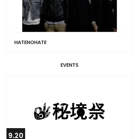
HATENOHATE
EVENTS
9.20