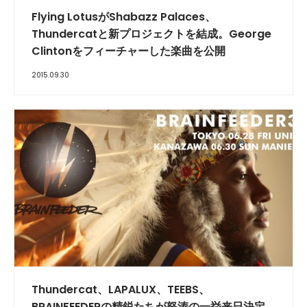
Flying LotusがShabazz Palaces、
Thundercatと新プロジェクトを結成。George
Clintonをフィーチャーした楽曲を公開
2015.09.30
Thundercat、LAPALUX、TEEBS、
BRAINFEEDERの精鋭たちが怒涛の一挙来日決定