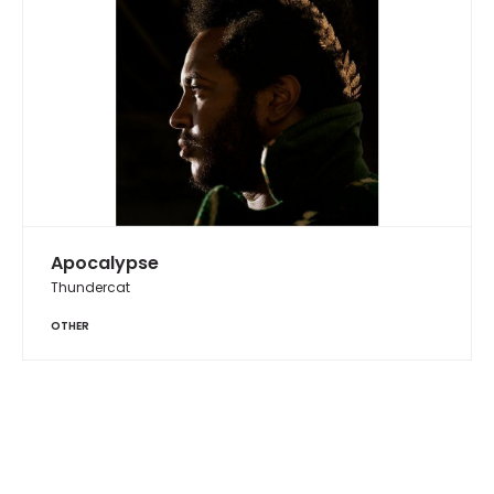
Apocalypse
Thundercat
OTHER