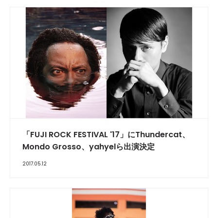
「FUJI ROCK FESTIVAL '17」にThundercat、
Mondo Grosso、yahyelら出演決定
2017.05.12