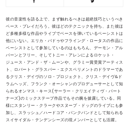
彼の音楽性を語る上で、まず触れるべきは超絶技巧というべき
ベース・プレイだろう。彼ほどのテクニックを持ち、また彼ほ
ど多種多様な作品やライブでベースを弾いているベーシストは
他にいない。エリカ・バドゥやフライング・ロータスの作品に
ベーシストとして参加しているのはもちろん、デーモン・アル
バーンとフリー、そしてトニー・アレンによるロケット・
ジュース・アンド・ザ・ムーンや、グラミー賞受賞アーティス
ト、ロバート・グラスパー・エクスペリメントのドラマーであ
るクリス・デイヴのソロ・プロジェクト、クリス・デイヴ&ド
ラムヘッズ、フランク・オーシャンのプロデューサーとして知
られるオンマス・キース(サーラー・クリエイティヴ・パート
ナーズ)のミックステープ作品でもその腕を披露している。同
様にスタンリー・クラークやスヌープ・ドッグのライブにも参
加し、スラッシュ／ハードコア・パンクバンドとして知られる
スイサイダル・テンデンシーズの現メンバーとしても活躍。