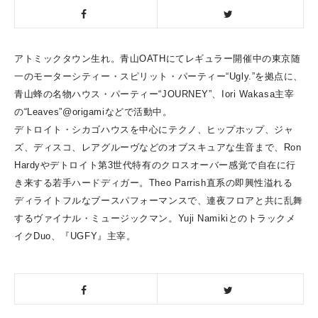
アトミックタウン生れ。青山OATHにてレギュラー開催中の東京随
一のモーターシティー・スピリット・パーティー“Ugly.”を拠点に、
青山蜂の名物ハウス・パーティー“JOURNEY”、Iori Wakasa主宰
の“Leaves”@origamiなどで活動中。
デトロイト・シカゴハウスを中心にテクノ、ヒップホップ、ジャ
ズ、ディスコ、レアグルーヴなどのオブスキュアな生音まで、Ron
Hardyやデトロイト第3世代特有のクロスオーバー感覚で自在に行
き来する若手ハードディガー。Theo Parrish直系の即興性溢れる
ディライトフルなブースパフォーマンスで、連夜フロアと共に乱舞
するヴァイナル・ミュージックマン。Yuji Namikiとのトラックメ
イクDuo、『UGFY』主宰。