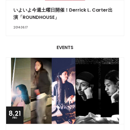
いよいよ今週土曜日開催！Derrick L. Carter出
演「ROUNDHOUSE」
2014.06.17
EVENTS
8.21
FRI