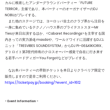
カルに根差したアンダーグラウンドパーティー「FUTURE
TERROR」主催であり、本パーティーのオーガナイザーのDJ
NOBUがプレイする。
また他のステージでは、ヨーロッパ全土のクラブ界から注目を
一身に集めているテクノ／ハウス界のブライテストスターMr
Tiesが来日出演するほか、<Cabaret Recordings>を主宰する国
内きっての実力派dj masdaや、ワールドワイドに活躍するDJユ
ニット「TRESVIBES SOUNDSYSTEM」からDJ PI-GE&KIKIORIX、
デトロイト第3世代特有のクロスオーバー感覚で自在に行き来す
る若手ハードディガーYou Forgotなどがプレイする。
なお本パーティーの早割チケットを本日よりクラベリア限定で
販売しますので是非ご利用ください。
https://ticketpay.jp/booking/?event_id=1612
- Event Information -