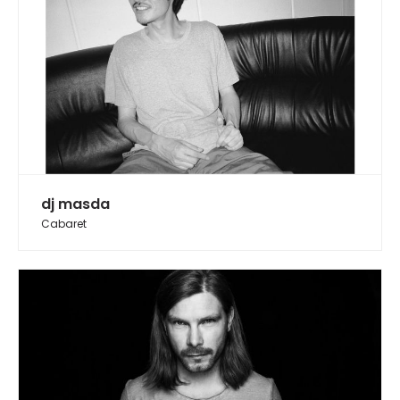
dj masda
Cabaret