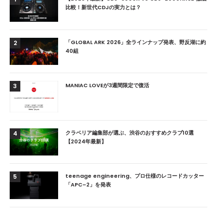
比較！新世代CDJの実力とは？
「GLOBAL ARK 2026」全ラインナップ発表、野反湖に約
2
40組
MANIAC LOVEが3週間限定で復活
3
クラベリア編集部が選ぶ、渋谷のおすすめクラブ10選
4
【2024年最新】
teenage engineering、プロ仕様のレコードカッター
5
「APC–2」を発表