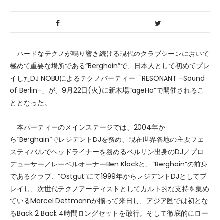
ハードなテクノが鳴り響き続ける現代のクラブシーンにおいて
極めて重要な場所である“Berghain”で、日本人として初めてプレ
イしたDJ NOBUによるテクノパーティー「RESONANT –Sound
of Berlin-」が、9月22日(火)に新木場“ageHa”で開催されるこ
ととなった。
本パーティーのメインステージでは、2004年か
ら“Berghain”でレジデントDJを務め、現在世界各地の主要フェ
スティバルでヘッドライナーを務めるベルリン出身のDJ／プロ
デューサー／レーベルオーナーBen Klockと、“Berghain”の前身
であるクラブ、“Ostgut”にて1999年からレジデントDJとしてプ
レイし、次世代テクノアーティストとしてカルト的な支持を集め
ているMarcel Dettmannが揃って来日し、アジア圏では初とな
るBack 2 Back 4時間ロングセットを敢行。そして徹底的にロー