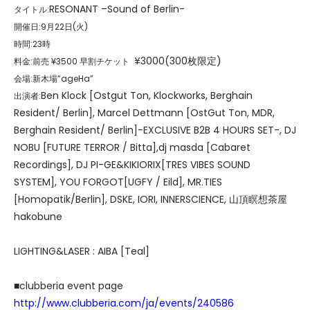
RESONANT –Sound of Berlin-
タイトル:
開催日:9月22日(火)
時間:23時
¥3000(300枚限定)
料金:前売 ¥3500 早割チケット
会場:新木場”ageHa”
Ben Klock [Ostgut Ton, Klockworks, Berghain
出演者:
Resident/ Berlin], Marcel Dettmann [OstGut Ton, MDR,
Berghain Resident/ Berlin]-EXCLUSIVE B2B 4 HOURS SET-, DJ
NOBU [FUTURE TERROR / Bitta],dj masda [Cabaret
Recordings], DJ PI-GE&KIKIORIX[TRES VIBES SOUND
SYSTEM], YOU FORGOT[UGFY / Eild], MR.TIES
[Homopatik/Berlin], DSKE, IORI, INNERSCIENCE, 山頂瞑想茶屋
hakobune
LIGHTING&LASER : AIBA [Teal]
■clubberia event page
http://www.clubberia.com/ja/events/240586