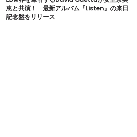
恵と共演！ 最新アルバム『Listen』の来日
記念盤をリリース
2015.07.24
9月19日（土）、20日（日）、21日（月）の「ULTRA JAPAN
2015」に出演が決定しているDavid Guettaが、最新アルバム
『LISTEN』の来日記念リパッケージ盤をリリースする。
John Legend、Sia、Skylar Grey、Nico & Vinzら豪華ゲスト
陣を迎え、すでに全世界でロングヒットを記録している
『Listen』だが、今回の来日記念リパッケージ盤では全6曲のボ
ーナストラックを追加収録。注目は、安室奈美恵をフィーチャー
した楽曲「What I Did For Love」。EDM界のスーパースターと
日本を代表する歌姫によるコラボレーションは見逃せない。