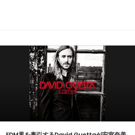
EDM界を牽引するDavid Guettaが安室奈美