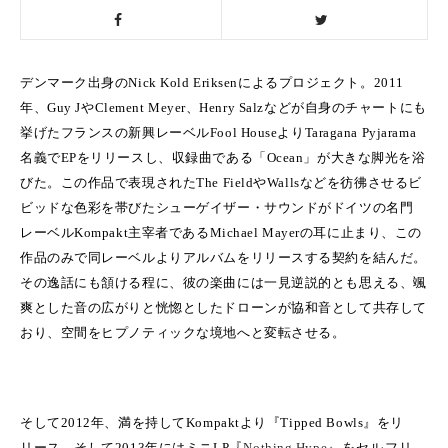
デンマーク出身の
Nick Kold Eriksen
によるプロジェクト。
2011
年、
Guy J
や
Clement Meyer
、
Henry Salz
などが自身のチャートにも
挙げたフランスの新興レーベル
Fool House
より
Taragana Pyjarama
名義で
EP
をリリースし、収録曲である「
Ocean
」が大きな脚光を浴
びた。
この作品で表現された
The Field
や
Walls
などを彷彿させる
ビ
ビッドな色彩を帯びたシューゲイザー・サウンドがドイツの名門
レーベル
Kompakt
主宰者である
Michael Mayer
の耳に止まり、この
作品のみで同レーベルよりアルバムをリリースする契約を結んだ。
その逸話にも頷ける程に、彼の楽曲には一見逆説的とも思える、颯
爽とした音の広がりと恍惚としたドローンが協和音として共存して
おり、空間をヒプノティックな境地へと変転させる。
そして
2012
年、満を持して
Kompakt
より『
Tipped Bowls
』をリ
リース。そして
2013
年にはミニ
LP
『
Nothing Hype
』をセルフリ