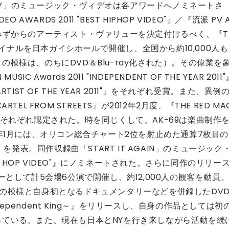
NEMY」のミュージック・ヴィデオは各アワードへノミネートさ
O AWARDS 2011 "BEST HIPHOP VIDEO"』／『流派 PV 
月にはみずからのアーティスト・ヴァリューを決定付けるべく、『T
ファイナルを日本ガイシホールで開催し、全国から約10,000人も
模様は、のちにDVD＆Blu-ray化された）。その偉業を
IC Awards 2011 "INDEPENDENT OF THE YEAR 2011"
ARTIST OF THE YEAR 2011"』をそれぞれ受賞。また、異例
L FROM STREETS』が2012年2月度、『THE RED MA
てそれぞれ認定された。
時を同じくして、AK-69は楽曲制作
年1月には、オリコン総合チャート2位を射止めた通算7枚目の
ng』を発表。同作収録曲「START IT AGAIN」のミュージック
 HIP HOP VIDEO"』にノミネートされた。さらに同作のリリー
ーとして計5会場6公演で開催し、約12,000人の観客を動員
の模様と自身初となるドキュメンタリーなどを併録したDV
e Independent King～』をリリースし、自身の作品としては初
っている。
また、現在も日本とNYを行き来しながら活動を続