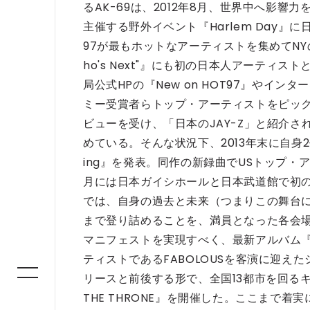
るAK-69は、2012年8月、世界中へ影響
主催する野外イベント『Harlem Day
97が最もホットなアーティストを集めてNYの老舗
ho's Next"』にも初の日本人アーテ
局公式HPの『New on HOT97』やインター
ミー受賞者らトップ・アーティストをピッ
ビューを受け、「日本のJAY-Z」と紹介
めている。
そんな状況下、2013年末に自身2作目
ing』を発表。同作の新録曲でUSトップ・アー
月には日本ガイシホールと日本武道館で初
では、自身の過去と未来（つまりこの舞台
まで登り詰めることを、満員となった各会場
マニフェストを実現すべく、最新アルバム『THE
ティストであるFABOLOUSを客演に迎えたシ
リースと前後する形で、全国13都市を回る
THE THRONE』を開催した。
ここまで着実