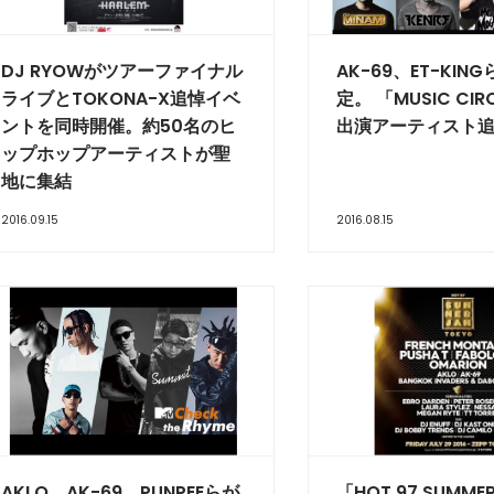
DJ RYOWがツアーファイナル
AK-69、ET-KIN
ライブとTOKONA-X追悼イベ
定。 「MUSIC CIR
ントを同時開催。約50名のヒ
出演アーティスト
ップホップアーティストが聖
地に集結
2016.09.15
2016.08.15
AKLO、AK-69、PUNPEEらが
「HOT 97 SUMME