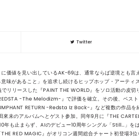
Twitter
に価値を見い出しているAK-69は、通常ならば逆境とも言
る意味があること」を追求し続けるヒップホップ・アーティ
F名義でリリースした『PAINT THE WORLD』をソロ活動の皮切
-』『REDSTA -The Melodizm-』で評価を確立。その後、ベスト
UMPHANT RETURN -Redsta Iz Back-』など複数の作品を
來未のアルバムへとゲスト参加。同年9月に『THE CARTE
010年も止まらず、AIのデビュー10周年シングル「Still…」を
E RED MAGIC』がオリコン週間総合チャート初登場3位