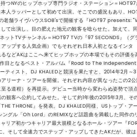
力を持つNYのヒップホップ専門ラジオ・ステーション＝HOT97
』に日本人ラッパーとして初めて出演。そこでの盛況もあり、HO
ライヴハウスSOB'sで開催する『HOT97 presents: "
ィストとして出演し、目の肥えた地元の観客を唸らせた。加えて、
ネットTVチャンネル＝HOT97 TVの『97 SECONDS』（グ
クアップする人気企画）でもそれぞれ日本人初となるインタ
されるなどAKはここへ来てヒップホップの本場でもその評価を
となるベスト・アルバム『Road to The Independent
ティスト、DJ KHALEDと競演を果たすと、2014年2月～3
のアリーナ・ツアーを開催。それぞれ内容が異なったこの2公
に至る道程）を再提示。デビュー当時から変わらぬ姿勢で頂
の観客へ公約してみせた。そして約1年後の2015年3月、そ
 THRONE』を発表。DJ KHALED同様、USトップ・ア
ングル「Oh Lord」のREMIXなど話題曲を満載した同作の
キャリア初かつキャリア最大規模となるホール・ツアー『FO
に、そして全速力でステップ・アップしてきたAKだが、彼は