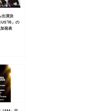
Gら出演決
CUS'16」の
追加発表
R JAM」出