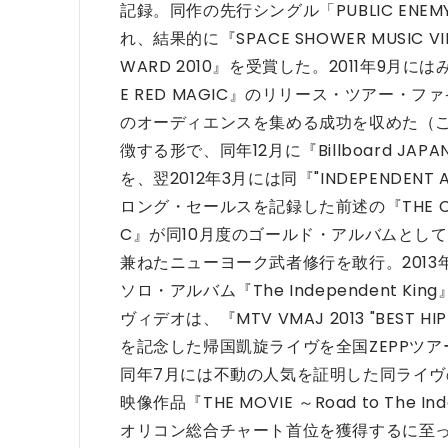
記録。同作の先行シングル「PUBLIC E
れ、結果的に『SPACE SHOWER MUSIC VIDE
WARD 2010』を受賞した。2011年9
E RED MAGIC』のリリース・ツアー・
のオーディエンスを集める成功を収めた（この
徴する形で、同年12月に『Billboard JAPAN MUS
を、翌2012年3月には同『"INDEPENDENT 
ロング・セールスを記録した前述の『THE CARTE
C』が同10月度のゴールド・アルバムとし
兼ねたニューヨーク武者修行を敢行。2013
ソロ・アルバム『The Independent Ki
ヴィデオは、『MTV VMAJ 2013 "BEST
を記念した帰国凱旋ライヴを全国ZEPPツア
同年7月には不動の人気を証明した同ライヴ
映像作品『THE MOVIE ～Road to Th
オリコン総合チャート首位を獲得するに至