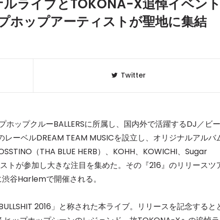
ナルライブとTOKONA-X追悼イベン
ップホップアーティストが聖地に集結
Twitter
擁するヒップホップクルーBALLERSに所属し、国内外で活躍するDJ／ビ
レーベルDREAM TEAM MUSICを設立し、オリジナルアルバ
SSTINO（THA BLUE HERB）、KOHH、KOWICHI、Sugar
クラベリ
1
のおすすめ
華アーティストが参加し大きな注目を集めた。その『216』のリリースツ
年最新】
渋谷Harlemで開催される。
ニュージ
2
DJ!?
OKAI X BULLSHIT 2016」と称された本ライブ。リリースを記念すると