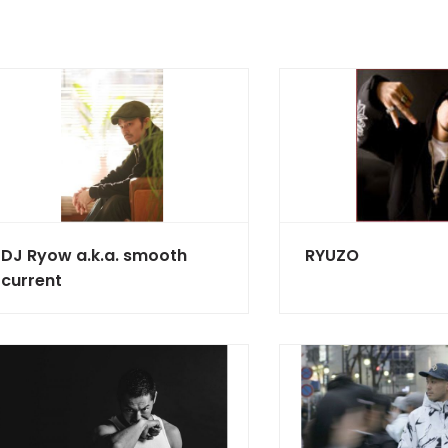
DJ Ryow a.k.a. smooth
RYUZO
current