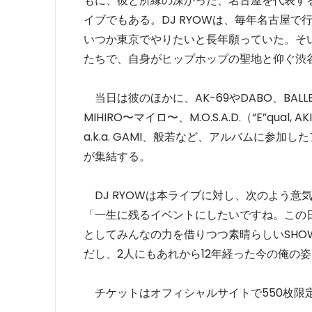
もに、彼と所縁の深かった、名古屋を代表する
イブでもある。DJ RYOWは、毎年名古屋で行って
いつか東京でやりたいと長年願っていた。そ
たちで、自身がヒップホップの聖地と仰ぐ渋谷
当日は彼のほかに、AK-69やDABO、BALLERS、
MIHIRO〜マイロ〜、M.O.S.A.D.（“E”qua
a.k.a. GAMI、般若など、アルバムに参
が集結する。
DJ RYOWは本ライブに対し、次のよう意
「一生に残るイベントにしたいですね。この
としてみんなの力を借りつつ素晴らしいSHO
だし、2人にもあれから12年経った今の俺の
チケットはオフィシャルサイトで550枚限