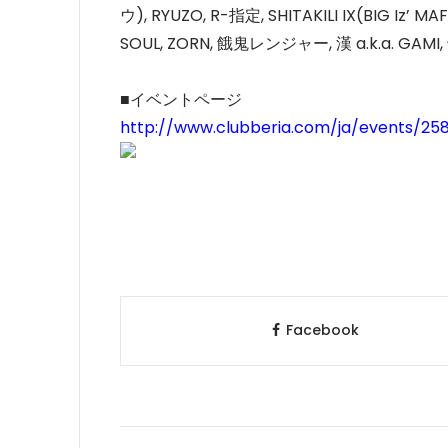
ウ), RYUZO, R-指定, SHITAKILI IX(BIG Iz’ M
SOUL, ZORN, 餓鬼レンジャー, 漢 a.k.a. GAMI,
■イベントページ
http://www.clubberia.com/ja/events/2
Facebook