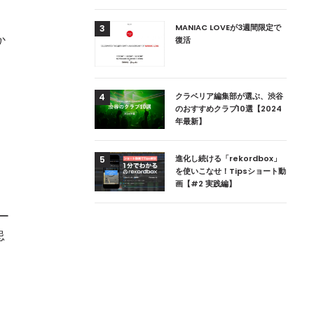
用達、ニューヨークの
MANIAC LOVEが3週間限定で
3
か
本上陸！ 「1 OAK
復活
」六本木にオープン
DJ用の家具や製品を開
クラベリア編集部が選ぶ、渋谷
、
4
楽産業に参戦すること
のおすすめクラブ10選【2024
年最新】
ためのDJブース
進化し続ける「rekordbox」
5
 ZEROのこだわり
を使いこなせ！Tipsショート動
画【#2 実践編】
ー
忌