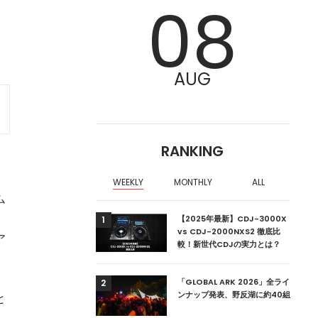
ト
08
AUG
RANKING
ー
WEEKLY
MONTHLY
ALL
ム
ア編集部が選ぶ、渋谷
【2025年最新】CDJ-3000X
1
クラブ10選【2024
vs CDJ-2000NXS2 徹底比
ア
較！新世代CDJの実力とは？
ーランドの新首相は元
「GLOBAL ARK 2026」全ライ
2
ンナップ発表、野反湖に約40組
と