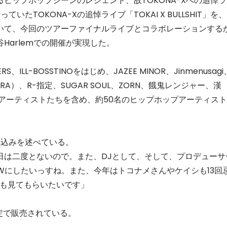
ヒップホップシーンのレジェンド、故TOKONA-Xへの追悼ラ
いたTOKONA-Xの追悼ライブ「TOKAI X BULLSHIT」を、
セレブ御
3
いて、今回のツアーファイナルライブとコラボレーションする
クラブが日
TOKYO
Harlemでの開催が実現した。
IKEAが
4
ILL-BOSSTINOをはじめ、JAZEE MINOR、Jinmenusagi
発中！音
を発表
l, AKIRA）、R-指定、SUGAR SOUL、ZORN、餓鬼レンジャー、漢
加したアーティストたちを含め、約50名のヒップホップアーティスト
レコードの
5
Aoyama
気込みを述べている。
日は二度とないので。また、DJとして、そして、プロデューサ
Wにしたいっすね。また、今年はトコナメさんやケイシも13回
姿も見てもらいたいです」
定で販売されている。