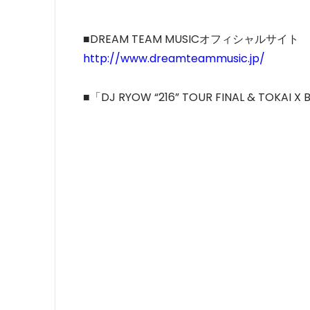
■DREAM TEAM MUSICオフィシャルサイト
http://www.dreamteammusic.jp/
■「DJ RYOW “216” TOUR FINAL & TO