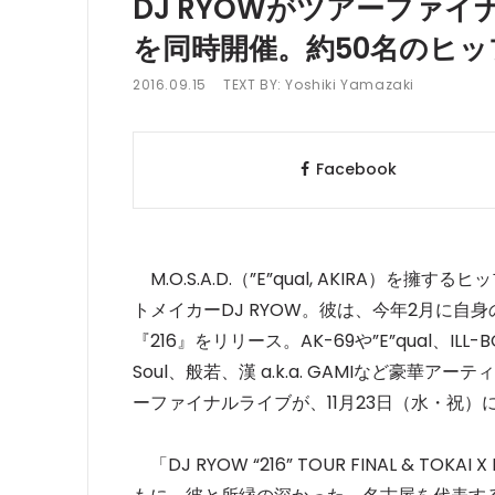
DJ RYOWがツアーファイ
を同時開催。約50名のヒ
2016.09.15
TEXT BY:
Yoshiki Yamazaki
Facebook
M.O.S.A.D.（”E”qual, AKIRA）を
トメイカーDJ RYOW。彼は、今年2月に自身の
『216』をリリース。AK-69や”E”qual、ILL-BO
Soul、般若、漢 a.k.a. GAMIなど豪
ーファイナルライブが、11月23日（水・祝）に
「DJ RYOW “216” TOUR FINAL & T