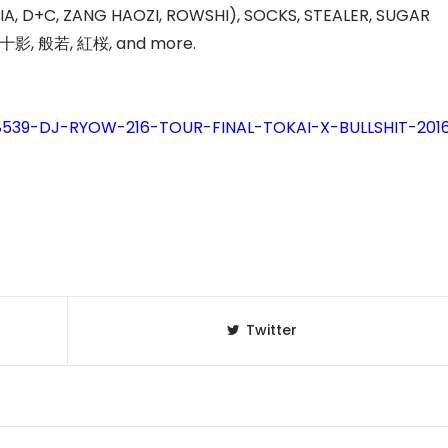
AFIA, D+C, ZANG HAOZI, ROWSHI), SOCKS, STEALER, SUGAR
 十影, 般若, 紅桜, and more.
58539-DJ-RYOW-216-TOUR-FINAL-TOKAI-X-BULLSHIT-201
Twitter