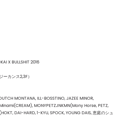
I X BULLSHIT 2016
ジーカンス2,3F）
UTCH MONTANA, ILL-BOSSTINO, JAZEE MINOR,
Minami(CREAM), MONYPETZJNKMN(Mony Horse, PETZ,
C.B.B(HOKT, DAI-HARD, 1-KYU, SPOCK, YOUNG DAIS, 恵庭のシュ