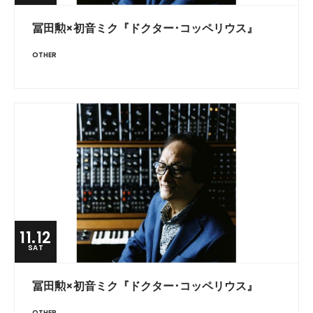
冨田勲×初音ミク『ドクター･コッペリウス』
OTHER
11.12
SAT
冨田勲×初音ミク『ドクター･コッペリウス』
OTHER