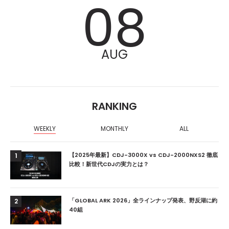
08
AUG
RANKING
WEEKLY
MONTHLY
ALL
【2025年最新】CDJ-3000X vs CDJ-2000NXS2 徹底
1
比較！新世代CDJの実力とは？
「GLOBAL ARK 2026」全ラインナップ発表、野反湖に約
2
40組