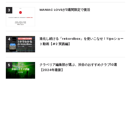
MANIAC LOVEが3週間限定で復活
3
進化し続ける「rekordbox」を使いこなせ！Tipsショー
4
ト動画【#2 実践編】
クラベリア編集部が選ぶ、渋谷のおすすめクラブ10選
5
【2024年最新】