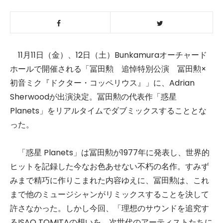
11月11日（金）、12日（土）Bunkamuraオーチャード
ホールで開催される「冨田勲 追悼特別公演 冨田勲×
初音ミク『ドクター・コッペリウス』」に、Adrian
Sherwoodが出演決定。冨田勲の代表作「惑星
Planets」をリアルタイムでダブミックスすることとな
った。
「惑星 Planets」は冨田勲が1977年に発表し、世界的
ヒットを記録した今なお色あせない不朽の名作。すみず
みまで精巧に作りこまれた内容ゆえに、冨田勲は、これ
まで他のミュージシャンがリミックスすることを決して
許さなかった。しかし今回、「理想のサウンドを追究す
るISAO TOMITAの想いを、次世代のアーティストたちに