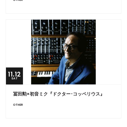
11.12
SAT
冨田勲×初音ミク『ドクター･コッペリウス』
OTHER