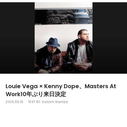
Louie Vega × Kenny Dope、Masters At
Work10年ぶり来日決定
2016.09.15
TEXT BY:
Satomi Namba