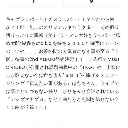
ギャグラッパー？！カスラッパー！！？？だから何
か？！唯一無二のオリジナルキャラクター！その振り
切りっぷりに脱帽（笑）”ラーメン大好きラッパー”“舐
め太郎”幾多ものa.k.a,を持ち２０１５年
確実にシーン
の、いや、、、お茶の間の人気者になる事必至☆『十
影』待望の2nd ALBUM発売決定！！！！先行でMUSI
C VIDEOが公開され話題沸騰中の『TKG』や、十影に
しか歌えない今は亡き盟友" BIG-T"へ捧げるメッセー
ジソング『伝えたい事がある』はもちろん、ライブで
は既にとてつもない盛り上がりをみせ合唱されている
『アシダマナダヨ』など１曲たりとも聞き逃せない全
１１曲が収録！！！