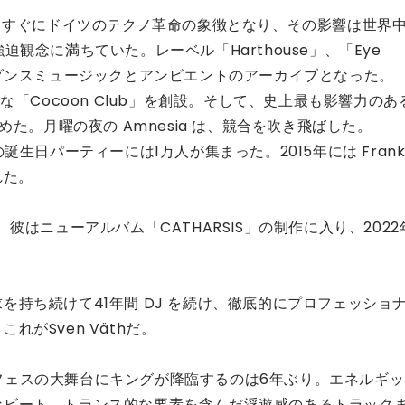
た。すぐにドイツのテクノ革命の象徴となり、その影響は世界
観念に満ちていた。レーベル「Harthouse」、「Eye
代の電子ダンスミュージックとアンビエントのアーカイブとなった。
驚異的な「Cocoon Club」を創設。そして、史上最も影響力のあ
年に始めた。月曜の夜の Amnesia は、競合を吹き飛ばした。
歳の誕生日パーティーには1万人が集まった。2015年には Frank
された。
彼はニューアルバム「CATHARSIS」の制作に入り、2022
持ち続けて41年間 DJ を続け、徹底的にプロフェッショ
がSven Väthだ。
野外フェスの大舞台にキングが降臨するのは6年ぶり。エネルギッ
なビート、トランス的な要素を含んだ浮遊感のあるトラック