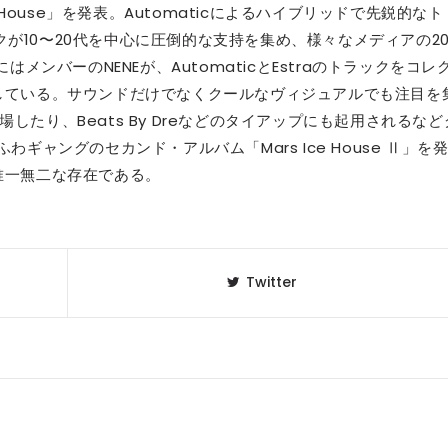
e House」を発表。Automaticによるハイブリッドで先鋭的なト
が10〜20代を中心に圧倒的な支持を集め、様々なメディアの20
はメンバーのNENEが、AutomaticとEstraのトラックをコレ
表している。サウンドだけでなくクールなヴィジュアルでも注目を
に登場したり、Beats By Dreなどのタイアップにも起用されるなど
わギャングのセカンド・アルバム「Mars Ice House Ⅱ」を
唯一無二な存在である。
Twitter