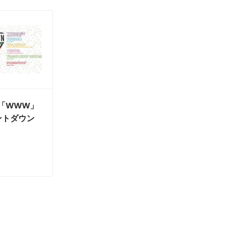
✕「WWW」
ントダウン