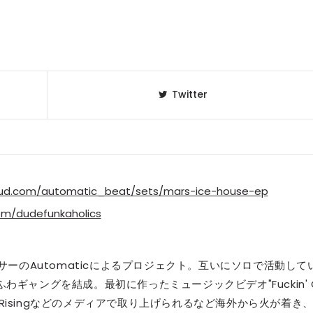
Twitter
oud.com/automatic_beat/sets/mars-ice-house-ep
com/dudefunkaholics
デューサーのAutomaticによるプロジェクト。互いにソロで活動して
るふわギャングを結成。最初に作ったミュージックビデオ"Fuckin' 
され、88Risingなどのメディアで取り上げられるなど海外から火が着き、