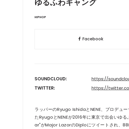
ゆるふわギャング
HIPHOP
Facebook
SOUNDCLOUD:
https://soundcl
TWITTER:
https://twitter.
ラッパーのRyugo IshidaとNENE、プロ
たRyugoとNENEが2016年に東京で出会いゆ
ar"がMajor LazorのDiploにツイート