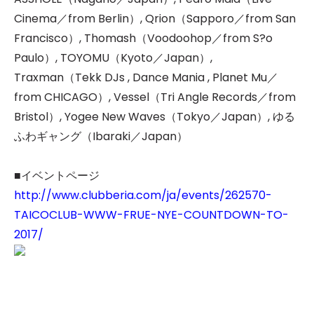
Cinema／from Berlin）, Qrion（Sapporo／from San
Francisco）, Thomash（Voodoohop／from S?o
Paulo）, TOYOMU（Kyoto／Japan）,
Traxman（Tekk DJs , Dance Mania , Planet Mu／
from CHICAGO）, Vessel（Tri Angle Records／from
Bristol）, Yogee New Waves（Tokyo／Japan）, ゆる
ふわギャング（Ibaraki／Japan）
■イベントページ
http://www.clubberia.com/ja/events/262570-
TAICOCLUB-WWW-FRUE-NYE-COUNTDOWN-TO-
2017/