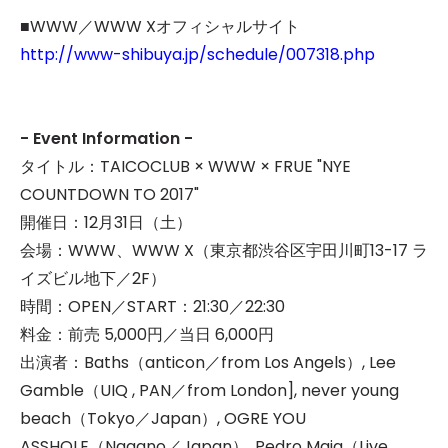
■WWW／WWW Xオフィシャルサイト
http://www-shibuya.jp/schedule/007318.php
- Event Information -
タイトル：TAICOCLUB × WWW × FRUE "NYE
COUNTDOWN TO 2017"
開催日：12月31日（土）
会場：WWW、WWW X（東京都渋谷区宇田川町13-17 ラ
イズビル地下／2F）
時間：OPEN／START：21:30／22:30
料金：前売 5,000円／当日 6,000円
出演者：Baths（anticon／from Los Angels）, Lee
Gamble（UIQ , PAN／from London], never young
beach（Tokyo／Japan）, OGRE YOU
ASSHOLE（Nagano／Japan）, Pedro Maia（Live