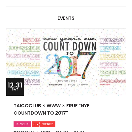
EVENTS
12.31
SAT
TAICOCLUB × WWW × FRUE "NYE
COUNTDOWN TO 2017"
PICK UP