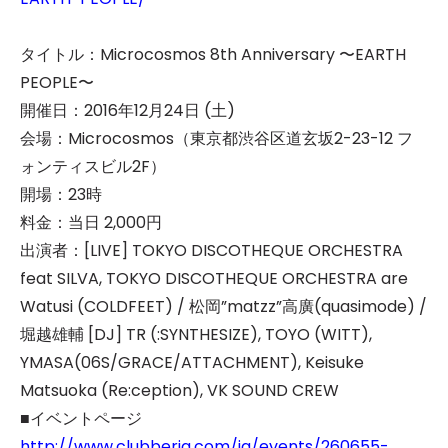
タイトル：Microcosmos 8th Anniversary 〜EARTH
PEOPLE〜
開催日：2016年12月24日 (土)
会場：Microcosmos（東京都渋谷区道玄坂2-23-12 フ
ォンティスビル2F）
開場：23時
料金：当日 2,000円
出演者：[LIVE] TOKYO DISCOTHEQUE ORCHESTRA
feat SILVA, TOKYO DISCOTHEQUE ORCHESTRA are
Watusi (COLDFEET) / 松岡”matzz”高廣(quasimode) /
堀越雄輔 [DJ] TR (:SYNTHESIZE), TOYO (WITT),
YMASA(06S/GRACE/ATTACHMENT), Keisuke
Matsuoka (Re:ception), VK SOUND CREW
■イベントページ
http://www.clubberia.com/ja/events/260655-