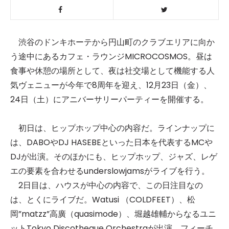
渋谷のドンキホーテから円山町のクラブエリアに向か
う途中にあるカフェ・ラウンジMICROCOSMOS。昼は
食事や休憩の場所として、夜は社交場として機能する人
気ヴェニューが今年で8周年を迎え、12月23日（金）、
24日（土）にアニバーサリーパーティーを開催する。
初日は、ヒップホップ中心の内容だ。ラインナップに
は、DABOやDJ HASEBEといった日本を代表するMCや
DJが出演。そのほかにも、ヒップホップ、ジャズ、レゲ
エの要素を合わせるunderslowjamsがライブを行う。
2日目は、ハウスが中心の内容で、この日注目なの
は、とくにライブだ。Watusi （COLDFEET）、松
岡”matzz”高廣（quasimode）、堀越雄輔からなるユニ
ットTokyo Discotheque Orchestraが出演。フィーチ