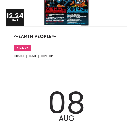
12.24
SAT
〜EARTH PEOPLE〜
PICK UP
HOUSE
R&B
HIPHOP
08
AUG