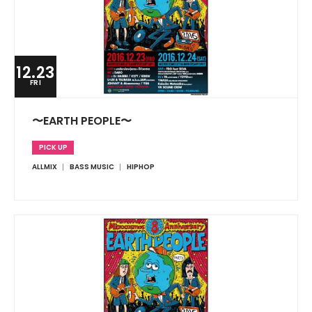
12.23
FRI
〜EARTH PEOPLE〜
PICK UP
ALLMIX
BASS MUSIC
HIPHOP