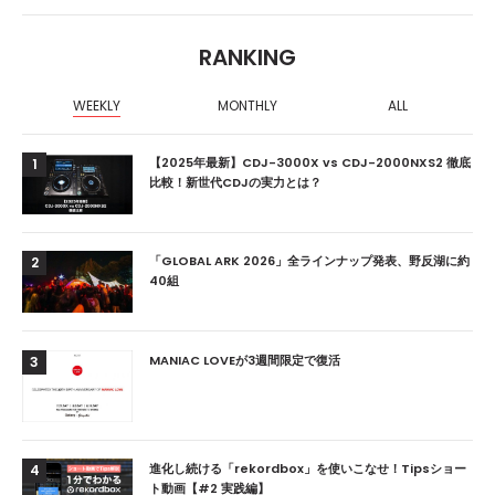
RANKING
WEEKLY
MONTHLY
ALL
【2025年最新】CDJ-3000X vs CDJ-2000NXS2 徹底
1
比較！新世代CDJの実力とは？
「GLOBAL ARK 2026」全ラインナップ発表、野反湖に約
2
40組
MANIAC LOVEが3週間限定で復活
3
進化し続ける「rekordbox」を使いこなせ！Tipsショー
4
ト動画【#2 実践編】