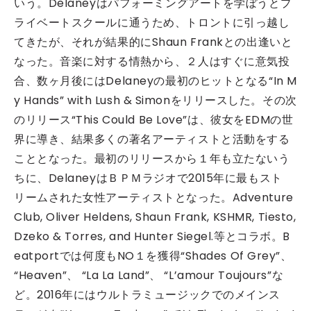
いう。Delaneyはパフォーミングアートを学ぼうとプ
ライベートスクールに通うため、トロントに引っ越し
てきたが、それが結果的にShaun Frankとの出逢いと
なった。音楽に対する情熱から、２人はすぐに意気投
合、数ヶ月後にはDelaneyの最初のヒットとなる“In M
y Hands” with Lush & Simonをリリースした。その次
のリリース“This Could Be Love”は、彼女をEDMの世
界に導き、結果多くの著名アーティストと活動をする
こととなった。最初のリリースから１年も立たないう
ちに、DelaneyはＢＰＭラジオで2015年に最もスト
リームされた女性アーティストとなった。Adventure
Club, Oliver Heldens, Shaun Frank, KSHMR, Tiesto,
Dzeko & Torres, and Hunter Siegel.等とコラボ。B
eatportでは何度もNO１を獲得“Shades Of Grey”、
“Heaven”、 “La La Land”、 “L’amour Toujours”な
ど。2016年にはウルトラミュージックでのメインス