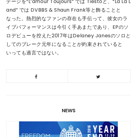
テージを“L’amour Toujours” では Tiestoと、“La La L
and” では DVBBS & Shaun Frank等と飾ることと
なった。熱烈的なファンの存在も手伝って、彼女のラ
イブパフォーマンスは今引く手あまたであり、EPのソ
ロデビューを控えた2017年はDelaney Janesのソロと
してのブレーク元年になることが約束されていると
いっても過言ではない。
NEWS