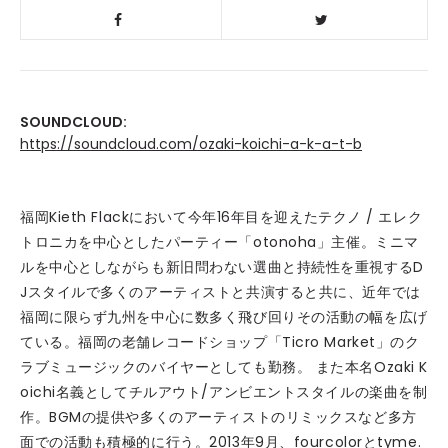
SOUNDCLOUD:
https://soundcloud.com/ozaki-koichi-a-k-a-t-b
福岡Kieth Flackにおいて今年16年目を迎えたテクノ / エレク
トロニカを中心としたパーティー「otonoha」主催。ミニマ
ルを中心としながらも新旧問わない選曲と持続性を重視するD
Jスタイルで多くのアーティストと共演すると共に、近年では
福岡に限らず九州を中心に数多く飛び回りその活動の幅を広げ
ている。福岡の老舗レコードショップ「Ticro Market」のク
ラブミュージックのバイヤーとしても勤務。 また本名Ozaki K
oichi名義としてチルアウト/アンビエントスタイルの楽曲を制
作。BGMの提供や多くのアーティストのリミックスなど多方
面での活動も積極的に行う。2013年9月、fourcolorとtyme.