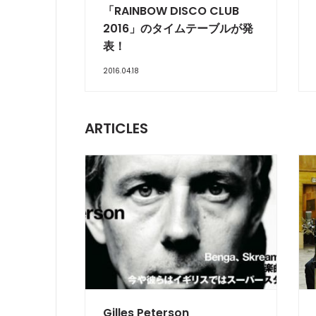
「RAINBOW DISCO CLUB
2016」のタイムテーブルが発
表！
2016.04.18
ARTICLES
INTERVIEW
IN
Gilles Peterson