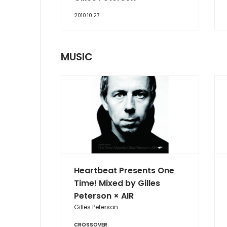
2010.10.27
MUSIC
Heartbeat Presents One
Time! Mixed by Gilles
Peterson × AIR
Gilles Peterson
CROSSOVER