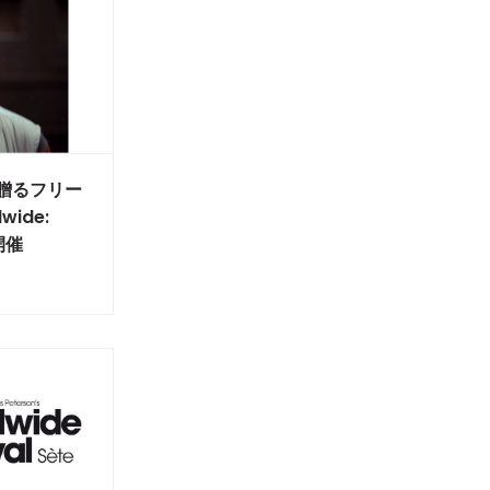
onが贈るフリー
ide:
」開催