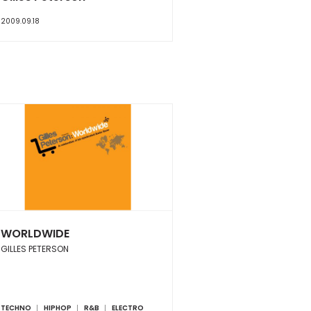
2009.09.18
WORLDWIDE
GILLES PETERSON
TECHNO
HIPHOP
R&B
ELECTRO