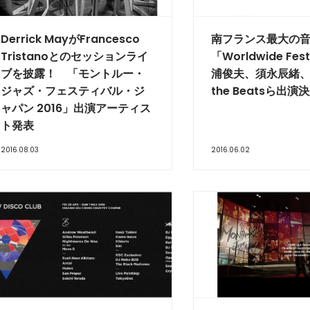
Derrick MayがFrancesco
南フランス最大の
Tristanoとのセッションライ
「Worldwide Fes
ブを披露！ 「モントルー・
浦俊夫、須永辰緒、DJ
ジャズ・フェスティバル・ジ
the Beatsら出演
ャパン 2016」出演アーティス
ト発表
2016.08.03
2016.06.02