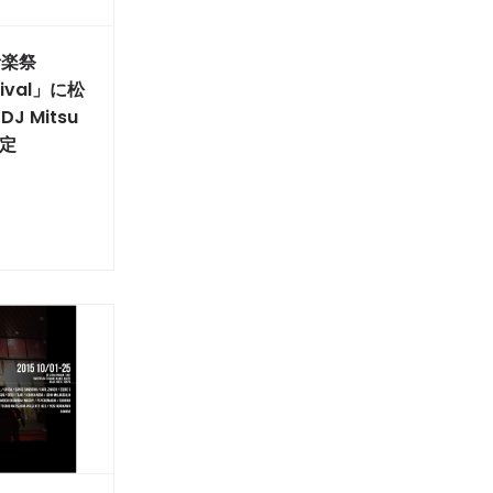
音楽祭
tival」に松
 Mitsu
決定