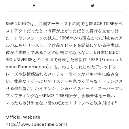
SMF 2006では、共演アーティストの間でもSPACE TRIBEがベ
ストアクトだったという声が上がったほどの貫禄を見せつけ
た、トランスシーンの鉄人。1996年から現在までに11枚ものア
ルバムをリリースし、全作品がヒットを記録している事実は、
彼が「本物」であることの証明に他ならない。6月末にELECT
RIC UNIVERSEとのコラボで発表した最新作『ESP (Erectric S
pace Phanomenon)』も、ねじりにねじれたアシッドフ
レーズや叙情感溢れるメロディーラインがバキバキに絡み合
い、壮絶なアゲっぷりでリスナーを息つく間もなくトランスさ
せる強烈盤だ。ハイテンション＆ハイスピード、スーパーアッ
プリフティングな~SPACE TRIBE節~が、会場全体を一度ハ
マったら抜け出せない音の異次元トリップへと吹き飛ばす!!
Official Website
http://www.spacetribe.com/