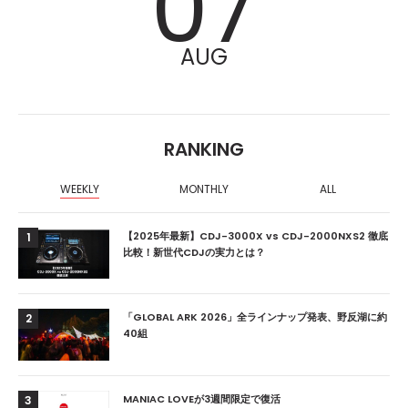
07
AUG
RANKING
WEEKLY
MONTHLY
ALL
【2025年最新】CDJ-3000X vs CDJ-2000NXS2 徹底
1
比較！新世代CDJの実力とは？
「GLOBAL ARK 2026」全ラインナップ発表、野反湖に約
2
40組
MANIAC LOVEが3週間限定で復活
3