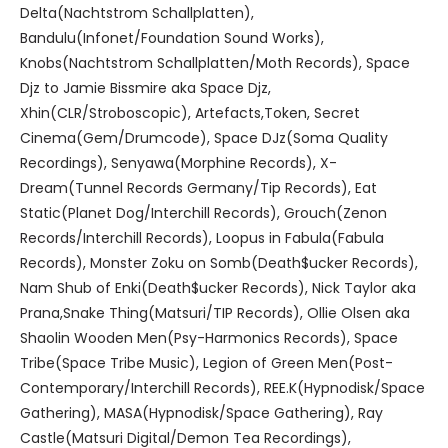
Delta(Nachtstrom Schallplatten),
Bandulu(Infonet/Foundation Sound Works),
Knobs(Nachtstrom Schallplatten/Moth Records), Space
Djz to Jamie Bissmire aka Space Djz,
Xhin(CLR/Stroboscopic), Artefacts,Token, Secret
Cinema(Gem/Drumcode), Space DJz(Soma Quality
Recordings), Senyawa(Morphine Records), X-
Dream(Tunnel Records Germany/Tip Records), Eat
Static(Planet Dog/Interchill Records), Grouch(Zenon
Records/Interchill Records), Loopus in Fabula(Fabula
Records), Monster Zoku on Somb(Death$ucker Records),
Nam Shub of Enki(Death$ucker Records), Nick Taylor aka
Prana,Snake Thing(Matsuri/TIP Records), Ollie Olsen aka
Shaolin Wooden Men(Psy-Harmonics Records), Space
Tribe(Space Tribe Music), Legion of Green Men(Post-
Contemporary/Interchill Records), REE.K(Hypnodisk/Space
Gathering), MASA(Hypnodisk/Space Gathering), Ray
Castle(Matsuri Digital/Demon Tea Recordings),