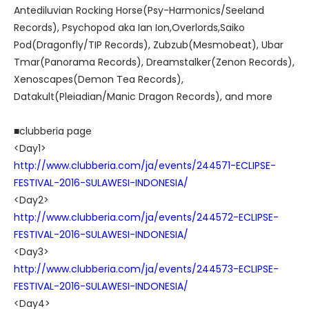
Antediluvian Rocking Horse(Psy-Harmonics/Seeland
Records), Psychopod aka Ian Ion,Overlords,Saiko
Pod(Dragonfly/TIP Records), Zubzub(Mesmobeat), Ubar
Tmar(Panorama Records), Dreamstalker(Zenon Records),
Xenoscapes(Demon Tea Records),
Datakult(Pleiadian/Manic Dragon Records), and more
■clubberia page
<Day1>
http://www.clubberia.com/ja/events/244571-ECLIPSE-
FESTIVAL-2016-SULAWESI-INDONESIA/
<Day2>
http://www.clubberia.com/ja/events/244572-ECLIPSE-
FESTIVAL-2016-SULAWESI-INDONESIA/
<Day3>
http://www.clubberia.com/ja/events/244573-ECLIPSE-
FESTIVAL-2016-SULAWESI-INDONESIA/
<Day4>