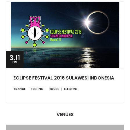
3.11
FRI
ECLIPSE FESTIVAL 2016 SULAWESI INDONESIA
TRANCE
TECHNO
HOUSE
ELECTRO
VENUES