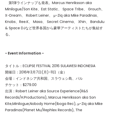
第1弾ラインナップも発表。Marcus Henriksson aka
Minilogue/Son Kite、Eat Static、 Space Tribe、 Grouch、
X-Dream、 Robert Leiner、 μ-Ziq aka Mike Paradinas、
Knobs、Ree.K、 Masa、 Secret Cinema、 Xhin、 Bandulu
& Space DJなど世界各国から豪華アーティストたちが集結す
る。
- Event Information -
タイトル：ECLIPSE FESTIVAL 2016 SULAWESI INDONESIA
開催日：2016年3月7日(月)-11日（金）
会場：インドネシア共和国、スラウェシ島、パル
チケット：$279.00
出演：Robert Leiner aka Source Experience(R&S
Records/H.Productions), Marcus Henriksson aka Son
Kite,Minilogue,Nobody Home(Iboga Rec), μ-Ziq aka Mike
Paradinas(Planet Mu/Rephlex Records), The