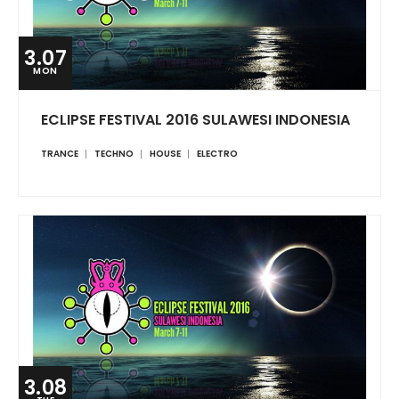
3.07
MON
ECLIPSE FESTIVAL 2016 SULAWESI INDONESIA
TRANCE
TECHNO
HOUSE
ELECTRO
3.08