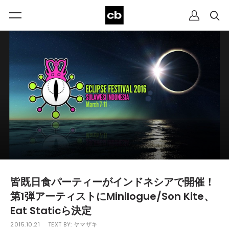
皆既日食パーティーがインドネシアで開催！
第1弾アーティストにMinilogue/Son Kite、
Eat Staticら決定
2015.10.21
TEXT BY:
ヤマザキ